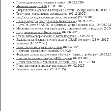
Производственное помещение в аренду
(10.02.2026)
Мини-экскаватор Cat302
(16.01.2026)
Гидравлические дровоколы Захарыч 6 и 9 тонн, электро и бензин
(10.12.2
Требуются подрядчики на строительство!
(01.11.2025)
Лед,блоки льда для скульптур, лед строительный
(22.10.2025)
Напишу научную работу. Срочно. Качественно.
(28.09.2025)
"АвтоТехЦентр SP AUTO" в г.Дмитров, улица Водников, 8Ас1
(24.06.202
Мостовые опорные и подвесные краны, монтажные работы под ключ
(10.0
Подержанные авто из Китая дешево
(02.06.2025)
Станки и промоборудование из Китая под ключ
(24.04.2025)
Эксклюзивная франшиза пункта выдачи IGRAR без роялти
(18.04.2025)
Бухгалтер
(16.04.2025)
Ремонт перил из нержавеющей стали
(02.04.2025)
Перила из нержавеющей стали
(02.04.2025)
Франшиза развлекательного шоу «Вечера» – бизнес с прибылью!
(10.03.2
Инвестиции в спецтехнику под 40% годовых
(07.03.2025)
Цепная таль тип ST (250-5000 кг) от КранШталь
(14.02.2025)
Поиск партнеров и оптовых покупателей
(04.02.2025)
Репетитор по математике
(22.01.2025)