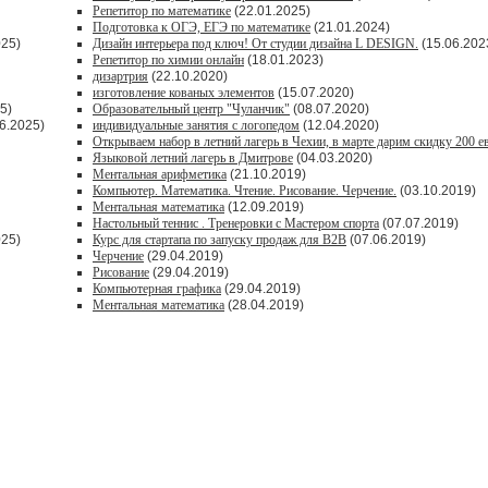
Репетитор по математике
(22.01.2025)
Подготовка к ОГЭ, ЕГЭ по математике
(21.01.2024)
025)
Дизайн интерьера под ключ! От студии дизайна L DESIGN.
(15.06.202
Репетитор по химии онлайн
(18.01.2023)
дизартрия
(22.10.2020)
изготовление кованых элементов
(15.07.2020)
5)
Образовательный центр "Чуланчик"
(08.07.2020)
6.2025)
индивидуальные занятия с логопедом
(12.04.2020)
Открываем набор в летний лагерь в Чехии, в марте дарим скидку 200 е
Языковой летний лагерь в Дмитрове
(04.03.2020)
Ментальная арифметика
(21.10.2019)
Компьютер. Математика. Чтение. Рисование. Черчение.
(03.10.2019)
Ментальная математика
(12.09.2019)
Настольный теннис . Тренеровки с Мастером спорта
(07.07.2019)
025)
Курс для стартапа по запуску продаж для В2В
(07.06.2019)
Черчение
(29.04.2019)
Рисование
(29.04.2019)
Компьютерная графика
(29.04.2019)
Ментальная математика
(28.04.2019)