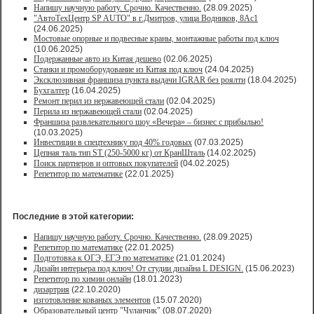
Напишу научную работу. Срочно. Качественно.
(28.09.2025)
"АвтоТехЦентр SP AUTO" в г.Дмитров, улица Водников, 8Ас1
(24.06.2025)
Мостовые опорные и подвесные краны, монтажные работы под ключ
(10.06.2025)
Подержанные авто из Китая дешево
(02.06.2025)
Станки и промоборудование из Китая под ключ
(24.04.2025)
Эксклюзивная франшиза пункта выдачи IGRAR без роялти
(18.04.2025)
Бухгалтер
(16.04.2025)
Ремонт перил из нержавеющей стали
(02.04.2025)
Перила из нержавеющей стали
(02.04.2025)
Франшиза развлекательного шоу «Вечера» – бизнес с прибылью!
(10.03.2025)
Инвестиции в спецтехнику под 40% годовых
(07.03.2025)
Цепная таль тип ST (250-5000 кг) от КранШталь
(14.02.2025)
Поиск партнеров и оптовых покупателей
(04.02.2025)
Репетитор по математике
(22.01.2025)
Последние в этой категории:
Напишу научную работу. Срочно. Качественно.
(28.09.2025)
Репетитор по математике
(22.01.2025)
Подготовка к ОГЭ, ЕГЭ по математике
(21.01.2024)
Дизайн интерьера под ключ! От студии дизайна L DESIGN.
(15.06.2023)
Репетитор по химии онлайн
(18.01.2023)
дизартрия
(22.10.2020)
изготовление кованых элементов
(15.07.2020)
Образовательный центр "Чуланчик"
(08.07.2020)