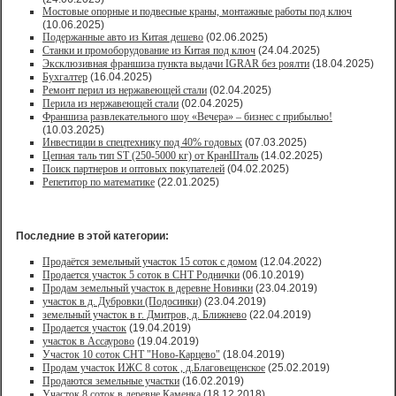
Мостовые опорные и подвесные краны, монтажные работы под ключ
(10.06.2025)
Подержанные авто из Китая дешево
(02.06.2025)
Станки и промоборудование из Китая под ключ
(24.04.2025)
Эксклюзивная франшиза пункта выдачи IGRAR без роялти
(18.04.2025)
Бухгалтер
(16.04.2025)
Ремонт перил из нержавеющей стали
(02.04.2025)
Перила из нержавеющей стали
(02.04.2025)
Франшиза развлекательного шоу «Вечера» – бизнес с прибылью!
(10.03.2025)
Инвестиции в спецтехнику под 40% годовых
(07.03.2025)
Цепная таль тип ST (250-5000 кг) от КранШталь
(14.02.2025)
Поиск партнеров и оптовых покупателей
(04.02.2025)
Репетитор по математике
(22.01.2025)
Последние в этой категории:
Продаётся земельный участок 15 соток с домом
(12.04.2022)
Продается участок 5 соток в СНТ Роднички
(06.10.2019)
Продам земельный участок в деревне Новинки
(23.04.2019)
участок в д. Дубровки (Подосинки)
(23.04.2019)
земельный участок в г. Дмитров, д. Ближнево
(22.04.2019)
Продается участок
(19.04.2019)
участок в Ассаурово
(19.04.2019)
Участок 10 соток СНТ "Ново-Карцево"
(18.04.2019)
Продам участок ИЖС 8 соток , д.Благовещенское
(25.02.2019)
Продаются земельные участки
(16.02.2019)
Участок 8 соток в деревне Каменка
(18.12.2018)