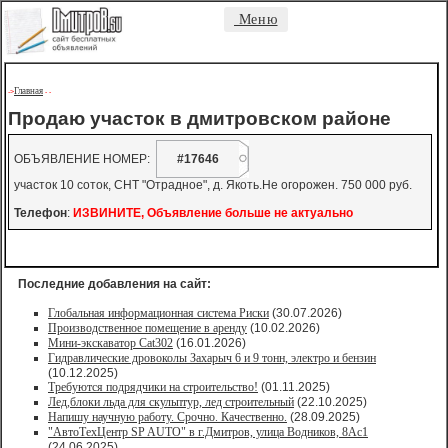
Меню
Главная
->
-
-
Продаю участок в дмитровском районе
ОБЪЯВЛЕНИЕ НОМЕР:
#17646
участок 10 соток, СНТ "Отрадное", д. Якоть.Не огорожен. 750 000 руб.
Телефон
:
ИЗВИНИТЕ, Объявление больше не актуально
Последние добавления на сайт:
Глобальная информационная система Риски
(30.07.2026)
Производственное помещение в аренду
(10.02.2026)
Мини-экскаватор Cat302
(16.01.2026)
Гидравлические дровоколы Захарыч 6 и 9 тонн, электро и бензин
(10.12.2025)
Требуются подрядчики на строительство!
(01.11.2025)
Лед,блоки льда для скульптур, лед строительный
(22.10.2025)
Напишу научную работу. Срочно. Качественно.
(28.09.2025)
"АвтоТехЦентр SP AUTO" в г.Дмитров, улица Водников, 8Ас1
(24.06.2025)