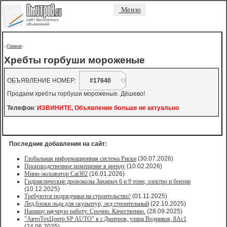
Меню
Главная
->
-
Хребты горбуши мороженые
ОБЪЯВЛЕНИЕ НОМЕР:
#17640
Продаем хребты горбуши мороженые. Дёшево!
Телефон
:
ИЗВИНИТЕ, Объявление больше не актуально
Последние добавления на сайт:
Глобальная информационная система Риски
(30.07.2026)
Производственное помещение в аренду
(10.02.2026)
Мини-экскаватор Cat302
(16.01.2026)
Гидравлические дровоколы Захарыч 6 и 9 тонн, электро и бензин
(10.12.2025)
Требуются подрядчики на строительство!
(01.11.2025)
Лед,блоки льда для скульптур, лед строительный
(22.10.2025)
Напишу научную работу. Срочно. Качественно.
(28.09.2025)
"АвтоТехЦентр SP AUTO" в г.Дмитров, улица Водников, 8Ас1
(24.06.2025)