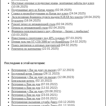
Мостовые опорные и подвесные краны, монтажные работы под ключ
(10.06.2025)
Подержанные авто из Китая дешево
(02.06.2025)
Станки и промоборудование из Китая под ключ
(24.04.2025)
Эксклюзивная франшиза пункта выдачи IGRAR без роялти
(18.04.2025)
Бухгалтер
(16.04.2025)
Ремонт перил из нержавеющей стали
(02.04.2025)
Перила из нержавеющей стали
(02.04.2025)
Франшиза развлекательного шоу «Вечера» – бизнес с прибылью!
(10.03.2025)
Инвестиции в спецтехнику под 40% годовых
(07.03.2025)
Цепная таль тип ST (250-5000 кг) от КранШталь
(14.02.2025)
Поиск партнеров и оптовых покупателей
(04.02.2025)
Репетитор по математике
(22.01.2025)
Последние в этой категории:
Ветеринария у Вас на дому по вызову
(27.12.2023)
Бездомный котик Тимоша
(28.11.2023)
Ветеринария у Вас на дому по вызову
(12.08.2023)
Бенгальские котята.
(02.10.2022)
Ветеринар к Вам на дом
(07.03.2022)
Ветеринар к Вам на дом
(12.02.2022)
Ветеринария у Вас на дому
(20.08.2021)
Ветеринар к Вам на дом
(23.03.2021)
Ветеринар к Вам на дом
(10.03.2021)
Ветеринарная вызывная служба Динго
(10.12.2020)
Ветеринарная вызывная служба Динго
(01.12.2020)