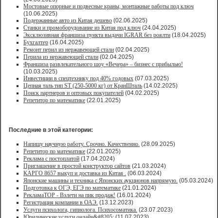
Мостовые опорные и подвесные краны, монтажные работы под ключ
(10.06.2025)
Подержанные авто из Китая дешево
(02.06.2025)
Станки и промоборудование из Китая под ключ
(24.04.2025)
Эксклюзивная франшиза пункта выдачи IGRAR без роялти
(18.04.2025)
Бухгалтер
(16.04.2025)
Ремонт перил из нержавеющей стали
(02.04.2025)
Перила из нержавеющей стали
(02.04.2025)
Франшиза развлекательного шоу «Вечера» – бизнес с прибылью!
(10.03.2025)
Инвестиции в спецтехнику под 40% годовых
(07.03.2025)
Цепная таль тип ST (250-5000 кг) от КранШталь
(14.02.2025)
Поиск партнеров и оптовых покупателей
(04.02.2025)
Репетитор по математике
(22.01.2025)
Последние в этой категории:
Напишу научную работу. Срочно. Качественно.
(28.09.2025)
Репетитор по математике
(22.01.2025)
Реклама с постоплатой
(17.04.2024)
Приглашение в простой конструктор сайтов
(21.03.2024)
КАРГО 8657 выкуп и доставка из Китая .
(06.03.2024)
Японские машины и техника с Японских аукционов напрямую.
(05.03.2024)
Подготовка к ОГЭ, ЕГЭ по математике
(21.01.2024)
РекламаТОР - Взлети на пик продаж!
(16.01.2024)
Регистрация компании в ОАЭ.
(13.12.2023)
Услуги психолога, гипнолога. Психосоматика.
(23.07.2023)
Юридические услуги онлайн&#8205;
(11.07.2023)