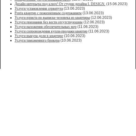
Дизайн интерьера под ключ! От студии дизайна L DESIGN.
(15.06.2023)
Услуги установления сервитута
(13.06.2023)
Рента квартир с пожизненным содержанием
(13.06.2023)
Услуги юриста по выписке человека из квартиры
(12.06.2023)
Услуги признания без вести отсутствующим
(12.06.2023)
Услуги наложения обеспечительных мер
(11.06.2023)
Услуги сопровождения купли-продажи квартир
(11.06.2023)
Услуги выкупа доли в квартире
(10.06.2023)
Услуги таможенного брокера
(10.06.2023)