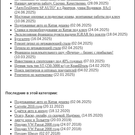
Напишу научную работу. Срочно. Качественно.
(28.09.2025)
"АвтоТехЦентр SP AUTO" в г.Дмитров, улица Водников, 8Ас1
(24.06.2025)
Мостовые опорные и подвесные краны, монтажные работы под ключ
(10.06.2025)
Подержанные авто из Китая дешево
(02.06.2025)
Станки и промоборудование из Китая под ключ
(24.04.2025)
Эксклюзивная франшиза пункта выдачи IGRAR без роялти
(18.04.2025)
Бухгалтер
(16.04.2025)
Ремонт перил из нержавеющей стали
(02.04.2025)
Перила из нержавеющей стали
(02.04.2025)
Франшиза развлекательного шоу «Вечера» – бизнес с прибылью!
(10.03.2025)
Инвестиции в спецтехнику под 40% годовых
(07.03.2025)
Цепная таль тип ST (250-5000 кг) от КранШталь
(14.02.2025)
Поиск партнеров и оптовых покупателей
(04.02.2025)
Репетитор по математике
(22.01.2025)
Последние в этой категории:
Подержанные авто из Китая дешево
(02.06.2025)
Corvette 2016 года
(20.11.2022)
Сдаётся авто в аренду
(18.12.2020)
Осаго, Каско, онлайн, со скидкой. Надёжно.
(14.05.2020)
ларгус крос в Тольятти
(20.03.2019)
Продаю VW Passat 2008 года
(24.07.2018)
Продаю VW Passat 2008 года
(24.07.2018)
Продаю Шкоду
(02.07.2018)