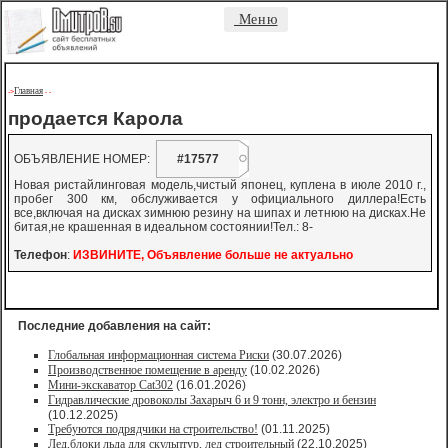
Меню
Главная
->
-
-
продается Карола
ОБЪЯВЛЕНИЕ НОМЕР:
#17577
Новая ристайлинговая модель,чистый японец, куплена в июле 2010 г.,
пробег 300 км, обслуживается у официального диллера!Есть
все,включая на дисках зимнюю резину на шипах и летнюю на дисках.Не
битая,не крашенная в идеальном состоянии!Тел.: 8-
Телефон
:
ИЗВИНИТЕ, Объявление больше не актуально
Последние добавления на сайт:
Глобальная информационная система Риски
(30.07.2026)
Производственное помещение в аренду
(10.02.2026)
Мини-экскаватор Cat302
(16.01.2026)
Гидравлические дровоколы Захарыч 6 и 9 тонн, электро и бензин
(10.12.2025)
Требуются подрядчики на строительство!
(01.11.2025)
Лед,блоки льда для скульптур, лед строительный
(22.10.2025)