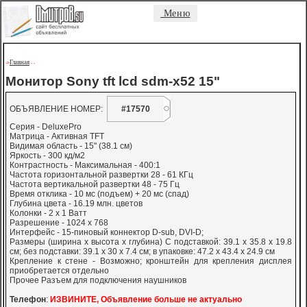
Меню
Главная
->
-
-
Монитор Sony tft lcd sdm-x52 15"
ОБЪЯВЛЕНИЕ НОМЕР:
#17570
Серия - DeluxePro
Матрица - Активная TFT
Видимая область - 15" (38.1 см)
Яркость - 300 кд/м2
Контрастность - Максимальная - 400:1
Частота горизонтальной развертки 28 - 61 КГц
Частота вертикальной развертки 48 - 75 Гц
Время отклика - 10 мс (подъем) + 20 мс (спад)
Глубина цвета - 16.19 млн. цветов
Колонки - 2 х 1 Ватт
Разрешение - 1024 x 768
Интерфейс - 15-пиновый коннектор D-sub, DVI-D;
Размеры (ширина х высота х глубина) С подставкой: 39.1 х 35.8 х 19.8
см; без подставки: 39.1 х 30 х 7.4 см; в упаковке: 47.2 х 43.4 х 24.9 см
Крепление к стене - Возможно; кронштейн для крепления дисплея
приобретается отдельно
Прочее Разъем для подключения наушников
Телефон
:
ИЗВИНИТЕ, Объявление больше не актуально