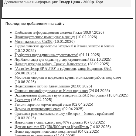
Дополнительная информация:
Тимур Цена - 2000р. Торг
Последние добавления на сайт:
Глобальная информационная система Риски
(30.07.2026)
Производственное помещение в аренду
(10.02.2026)
Мини-экскаватор Cat302
(16.01.2026)
Гидравлические дровоколы Захарыч 6 и 9 тонн, электро и бензин
(10.12.2025)
Требуются подрядчики на строительство!
(01.11.2025)
Лед,блоки льда для скульптур, лед строительный
(22.10.2025)
Напишу научную работу. Срочно. Качественно.
(28.09.2025)
"АвтоТехЦентр SP AUTO" в г.Дмитров, улица Водников, 8Ас1
(24.06.2025)
Мостовые опорные и подвесные краны, монтажные работы под ключ
(10.06.2025)
Подержанные авто из Китая дешево
(02.06.2025)
Станки и промоборудование из Китая под ключ
(24.04.2025)
Эксклюзивная франшиза пункта выдачи IGRAR без роялти
(18.04.2025)
Бухгалтер
(16.04.2025)
Ремонт перил из нержавеющей стали
(02.04.2025)
Перила из нержавеющей стали
(02.04.2025)
Франшиза развлекательного шоу «Вечера» – бизнес с прибылью!
(10.03.2025)
Инвестиции в спецтехнику под 40% годовых
(07.03.2025)
Цепная таль тип ST (250-5000 кг) от КранШталь
(14.02.2025)
Поиск партнеров и оптовых покупателей
(04.02.2025)