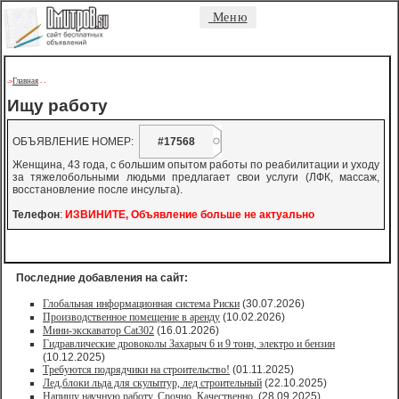
Меню
Главная
->
-
-
Ищу работу
ОБЪЯВЛЕНИЕ НОМЕР:
#17568
Женщина, 43 года, с большим опытом работы по реабилитации и уходу
за тяжелобольными людьми предлагает свои услуги (ЛФК, массаж,
восстановление после инсульта).
Телефон
:
ИЗВИНИТЕ, Объявление больше не актуально
Последние добавления на сайт:
Глобальная информационная система Риски
(30.07.2026)
Производственное помещение в аренду
(10.02.2026)
Мини-экскаватор Cat302
(16.01.2026)
Гидравлические дровоколы Захарыч 6 и 9 тонн, электро и бензин
(10.12.2025)
Требуются подрядчики на строительство!
(01.11.2025)
Лед,блоки льда для скульптур, лед строительный
(22.10.2025)
Напишу научную работу. Срочно. Качественно.
(28.09.2025)