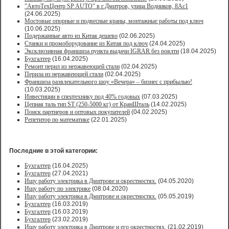
"АвтоТехЦентр SP AUTO" в г.Дмитров, улица Водников, 8Ас1
(24.06.2025)
Мостовые опорные и подвесные краны, монтажные работы под ключ
(10.06.2025)
Подержанные авто из Китая дешево
(02.06.2025)
Станки и промоборудование из Китая под ключ
(24.04.2025)
Эксклюзивная франшиза пункта выдачи IGRAR без роялти
(18.04.2025)
Бухгалтер
(16.04.2025)
Ремонт перил из нержавеющей стали
(02.04.2025)
Перила из нержавеющей стали
(02.04.2025)
Франшиза развлекательного шоу «Вечера» – бизнес с прибылью!
(10.03.2025)
Инвестиции в спецтехнику под 40% годовых
(07.03.2025)
Цепная таль тип ST (250-5000 кг) от КранШталь
(14.02.2025)
Поиск партнеров и оптовых покупателей
(04.02.2025)
Репетитор по математике
(22.01.2025)
Последние в этой категории:
Бухгалтер
(16.04.2025)
Бухгалтер
(27.04.2021)
Ищу работу электрика в Дмитрове и окрестностях.
(04.05.2020)
Ищу работу по электрике
(08.04.2020)
Ищу работу электрика в Дмитрове и окрестностях.
(05.05.2019)
Бухгалтер
(16.03.2019)
Бухгалтер
(16.03.2019)
Бухгалтер
(23.02.2019)
Ищу работу электрика в Дмитрове и его окрестностях.
(21.02.2019)