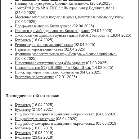
Напишу научную работу. Срочно. Качественно.
(28.09.2025)
"АвтоТехЦентр SP AUTO" в г.Дмитров, улица Водников, 8Ас1
(24.06.2025)
Мостовые опорные и подвесные краны, монтажные работы под ключ
(10.06.2025)
Подержанные авто из Китая дешево
(02.06.2025)
Станки и промоборудование из Китая под ключ
(24.04.2025)
Эксклюзивная франшиза пункта выдачи IGRAR без роялти
(18.04.2025)
Бухгалтер
(16.04.2025)
Ремонт перил из нержавеющей стали
(02.04.2025)
Перила из нержавеющей стали
(02.04.2025)
Франшиза развлекательного шоу «Вечера» – бизнес с прибылью!
(10.03.2025)
Инвестиции в спецтехнику под 40% годовых
(07.03.2025)
Цепная таль тип ST (250-5000 кг) от КранШталь
(14.02.2025)
Поиск партнеров и оптовых покупателей
(04.02.2025)
Репетитор по математике
(22.01.2025)
Последние в этой категории:
Бухгалтер
(16.04.2025)
Бухгалтер
(27.04.2021)
Ищу работу электрика в Дмитрове и окрестностях.
(04.05.2020)
Ищу работу по электрике
(08.04.2020)
Ищу работу электрика в Дмитрове и окрестностях.
(05.05.2019)
Бухгалтер
(16.03.2019)
Бухгалтер
(16.03.2019)
Бухгалтер
(23.02.2019)