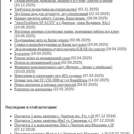
Гидравлические дровоколы Захарыч 6 и 9 тонн, электро и бензин
(10.12.2025)
Требуются подрядчики на строительство!
(01.11.2025)
Лед,блоки льда для скульптур, лед строительный
(22.10.2025)
Напишу научную работу. Срочно. Качественно.
(28.09.2025)
"АвтоТехЦентр SP AUTO" в г.Дмитров, улица Водников, 8Ас1
(24.06.2025)
Мостовые опорные и подвесные краны, монтажные работы под ключ
(10.06.2025)
Подержанные авто из Китая дешево
(02.06.2025)
Станки и промоборудование из Китая под ключ
(24.04.2025)
Эксклюзивная франшиза пункта выдачи IGRAR без роялти
(18.04.2025)
Бухгалтер
(16.04.2025)
Ремонт перил из нержавеющей стали
(02.04.2025)
Перила из нержавеющей стали
(02.04.2025)
Франшиза развлекательного шоу «Вечера» – бизнес с прибылью!
(10.03.2025)
Инвестиции в спецтехнику под 40% годовых
(07.03.2025)
Цепная таль тип ST (250-5000 кг) от КранШталь
(14.02.2025)
Поиск партнеров и оптовых покупателей
(04.02.2025)
Репетитор по математике
(22.01.2025)
Последние в этой категории:
Продается 1 комн. квартира г. Дмитров пос. Ртс д.18
(07.12.2018)
Продается 1 комн. квартира 40м2 ул. Сиреневая д.1
(07.12.2018)
Продается 2-х комн.квартира 50м2 г.Дмитров мкр.Махалина д.28
(07.12.2018)
Продается квартира 49 кв.м в г.Дмитров мкр.Махалина , д.28
(15.02.2018)