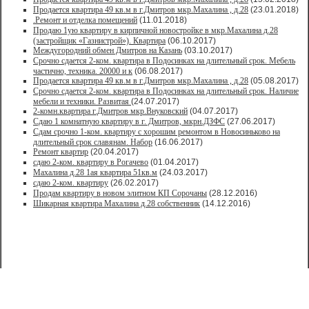
Продается квартира 49 кв.м в г.Дмитров мкр.Махалина , д.28
(23.01.2018)
.Ремонт и отделка помещений
(11.01.2018)
Продаю 1ую квартиру в кирпичной новостройке в мкр.Махалина д.28
(застройщик «Газнистрой»). Квартира
(06.10.2017)
Междугородний обмен Дмитров на Казань
(03.10.2017)
Срочно сдается 2-ком. квартира в Подосинках на длительный срок. Мебель
частично, техника. 20000 и к
(06.08.2017)
Продается квартира 49 кв.м в г.Дмитров мкр.Махалина , д.28
(05.08.2017)
Срочно сдается 2-ком. квартира в Подосинках на длительный срок. Наличие
мебели и техники. Развитая
(24.07.2017)
2-комн.квартира г.Дмитров мкр.Внуковский
(04.07.2017)
Сдаю 1 комнатную квартиру в г. Дмитров, мкрн.ДЗФС
(27.06.2017)
Сдам срочно 1-ком. квартиру с хорошим ремонтом в Новосиньково на
длительный срок славянам. Набор
(16.06.2017)
Ремонт квартир
(20.04.2017)
сдаю 2-ком. квартиру в Рогачево
(01.04.2017)
Махалина д.28 1ая квартира 51кв.м
(24.03.2017)
сдаю 2-ком. квартиру
(26.02.2017)
Продам квартиру в новом элитном КП Сорочаны
(28.12.2016)
Шикарная квартира Махалина д.28 собственник
(14.12.2016)