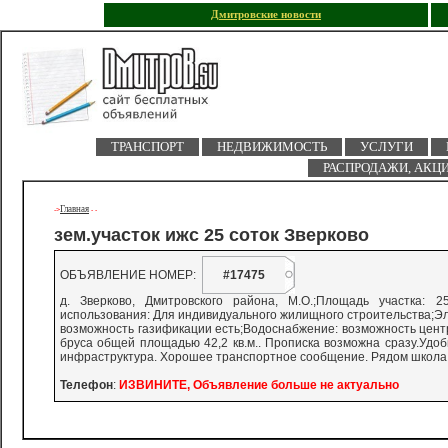
Дмитровские новости
ТРАНСПОРТ
НЕДВИЖИМОСТЬ
УСЛУГИ
РАСПРОДАЖИ, АКЦ
Главная
->
-
-
зем.участок ижс 25 соток Зверково
ОБЪЯВЛЕНИЕ НОМЕР:
#17475
д. Зверково, Дмитровского района, М.О.;Площадь участка: 
использования: Для индивидуального жилищного строительства;Эл
возможность газификации есть;Водоснабжение: возможность центр
бруса общей площадью 42,2 кв.м.. Прописка возможна сразу.Удоб
инфраструктура. Хорошее транспортное сообщение. Рядом школа, ма
Телефон
:
ИЗВИНИТЕ, Объявление больше не актуально