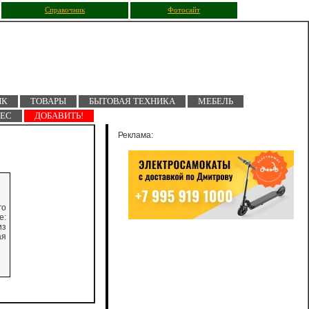
Справочник
Фотосайт
ПК
ТОВАРЫ
БЫТОВАЯ ТЕХНИКА
МЕБЕЛЬ
НЕС
ДОБАВИТЬ!
Реклама:
го
е:
из
ая