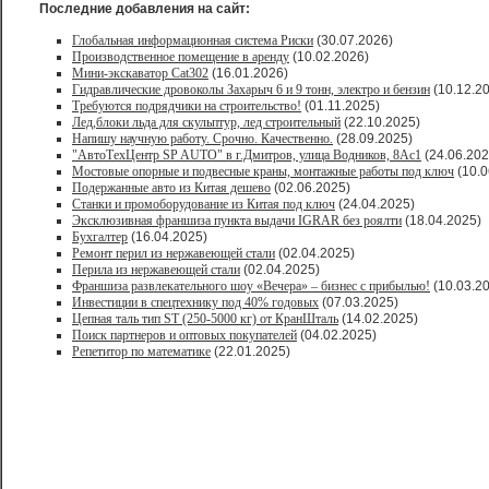
Последние добавления на сайт:
Глобальная информационная система Риски
(30.07.2026)
Производственное помещение в аренду
(10.02.2026)
Мини-экскаватор Cat302
(16.01.2026)
Гидравлические дровоколы Захарыч 6 и 9 тонн, электро и бензин
(10.12.2
Требуются подрядчики на строительство!
(01.11.2025)
Лед,блоки льда для скульптур, лед строительный
(22.10.2025)
Напишу научную работу. Срочно. Качественно.
(28.09.2025)
"АвтоТехЦентр SP AUTO" в г.Дмитров, улица Водников, 8Ас1
(24.06.202
Мостовые опорные и подвесные краны, монтажные работы под ключ
(10.0
Подержанные авто из Китая дешево
(02.06.2025)
Станки и промоборудование из Китая под ключ
(24.04.2025)
Эксклюзивная франшиза пункта выдачи IGRAR без роялти
(18.04.2025)
Бухгалтер
(16.04.2025)
Ремонт перил из нержавеющей стали
(02.04.2025)
Перила из нержавеющей стали
(02.04.2025)
Франшиза развлекательного шоу «Вечера» – бизнес с прибылью!
(10.03.2
Инвестиции в спецтехнику под 40% годовых
(07.03.2025)
Цепная таль тип ST (250-5000 кг) от КранШталь
(14.02.2025)
Поиск партнеров и оптовых покупателей
(04.02.2025)
Репетитор по математике
(22.01.2025)