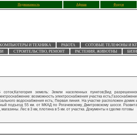
Недвижимость
Афиша
Форум
КОМПЬЮТЕРЫ И ТЕХНИКА
РАБОТА
СОТОВЫЕ ТЕЛЕФОНЫ И К
ИИ
СТРОИТЕЛЬСТВО, РЕМОНТ
РАСТЕНИЯ, ЖИВОТНЫ
БИЗ
25 соток;Категория земель: Земли населенных пунктов;Вид разрешенно
ектроснабжение: возможность электроснабжения участка есть;Газоснабжени
ального водоснабжения есть; Первая линия. На участке расположен домик 
ный подъезд 55 км. от МКАД по Рогачевскому, Дмитровскому шоссе. Развит
газины. Лес в 3 км, плотина в 5 км. от участка. Документы к сделке готовы