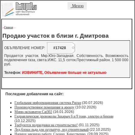
Меню
Главная
->
-
-
Продаю участок в близи г. Дмитрова
ОБЪЯВЛЕНИЕ НОМЕР:
#17428
Продается участок. Мкр.Юго-Западная. Собственность. Возможность
подключения газа, света.ИЖС. 11,5 соток.Престижный район. 1 500 000
руб.
Телефон
:
ИЗВИНИТЕ, Объявление больше не актуально
Последние добавления на сайт:
Глобальная информационная система Риски
(30.07.2026)
Производственное помещение в аренду
(10.02.2026)
Мини-экскаватор Cat302
(16.01.2026)
Гидравлические дровоколы Захарыч 6 и 9 тонн, электро и бензин
(10.12.2025)
Требуются подрядчики на строительство!
(01.11.2025)
Лед,блоки льда для скульптур, лед строительный
(22.10.2025)
Напишу научную работу. Срочно. Качественно.
(28.09.2025)