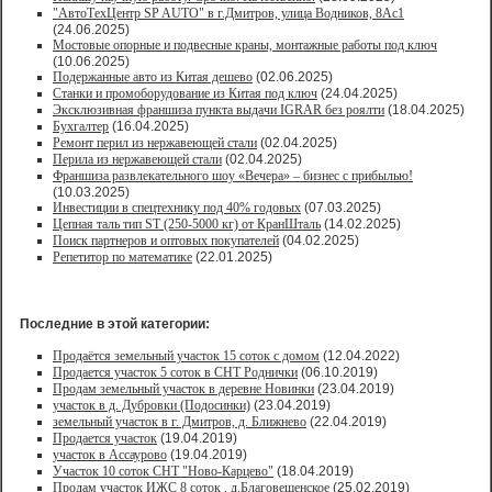
"АвтоТехЦентр SP AUTO" в г.Дмитров, улица Водников, 8Ас1
(24.06.2025)
Мостовые опорные и подвесные краны, монтажные работы под ключ
(10.06.2025)
Подержанные авто из Китая дешево
(02.06.2025)
Станки и промоборудование из Китая под ключ
(24.04.2025)
Эксклюзивная франшиза пункта выдачи IGRAR без роялти
(18.04.2025)
Бухгалтер
(16.04.2025)
Ремонт перил из нержавеющей стали
(02.04.2025)
Перила из нержавеющей стали
(02.04.2025)
Франшиза развлекательного шоу «Вечера» – бизнес с прибылью!
(10.03.2025)
Инвестиции в спецтехнику под 40% годовых
(07.03.2025)
Цепная таль тип ST (250-5000 кг) от КранШталь
(14.02.2025)
Поиск партнеров и оптовых покупателей
(04.02.2025)
Репетитор по математике
(22.01.2025)
Последние в этой категории:
Продаётся земельный участок 15 соток с домом
(12.04.2022)
Продается участок 5 соток в СНТ Роднички
(06.10.2019)
Продам земельный участок в деревне Новинки
(23.04.2019)
участок в д. Дубровки (Подосинки)
(23.04.2019)
земельный участок в г. Дмитров, д. Ближнево
(22.04.2019)
Продается участок
(19.04.2019)
участок в Ассаурово
(19.04.2019)
Участок 10 соток СНТ "Ново-Карцево"
(18.04.2019)
Продам участок ИЖС 8 соток , д.Благовещенское
(25.02.2019)