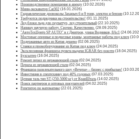
Производственное помещение в аренду
(10.02.2026)
Мини-экскаватор Cat302
(16.01.2026)
Гидравлические дровоколы Захарыч 6 и 9 тонн, электро и бензин
(10.12.2
Требуются подрядчики на строительство!
(01.11.2025)
Лед,блоки льда для скульптур, лед строительный
(22.10.2025)
Напишу научную работу. Срочно. Качественно.
(28.09.2025)
"АвтоТехЦентр SP AUTO" в г.Дмитров, улица Водников, 8Ас1
(24.06.202
Мостовые опорные и подвесные краны, монтажные работы под ключ
(10.0
Подержанные авто из Китая дешево
(02.06.2025)
Станки и промоборудование из Китая под ключ
(24.04.2025)
Эксклюзивная франшиза пункта выдачи IGRAR без роялти
(18.04.2025)
Бухгалтер
(16.04.2025)
Ремонт перил из нержавеющей стали
(02.04.2025)
Перила из нержавеющей стали
(02.04.2025)
Франшиза развлекательного шоу «Вечера» – бизнес с прибылью!
(10.03.2
Инвестиции в спецтехнику под 40% годовых
(07.03.2025)
Цепная таль тип ST (250-5000 кг) от КранШталь
(14.02.2025)
Поиск партнеров и оптовых покупателей
(04.02.2025)
Репетитор по математике
(22.01.2025)