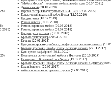
"Мебель Москва" - корпусная мебель, шкафы-купе
(06.04.2021)
Диван мягкий
(20.10.2020)
025)
Верстак слесарный однотумбовый ВСТ-12/10
(07.02.2020)
Копьюторный школьный рабочий стол
(12.09.2019)
Продам диван
(18.02.2019)
Ремонт мебели
(05.10.2018)
5)
Ремонт, перетяжка мебели
(09.07.2018)
6.2025)
Ремонт, перетяжка мебели
(09.07.2018)
Продам детскую стенку
(30.03.2018)
Кровать-трансформер
(20.03.2018)
Кровать
(20.03.2018)
Предлагаю кровати, тумбочки, шкафы, столы, вешалки, лавочки
(18.0
Кровати, тумбочки, шкафы, столы, вешалки, лавочки
(27.11.2017)
Купи кухню на фабрике!
(20.11.2017)
025)
Перетяжка и ремонт мягкой мебели в Дмитрове
(25.10.2017)
Освещение от Компании Diode System
(19.09.2017)
Кровати, тумбочки, шкафы, столы, вешалки, лавочки в Дмитрове
(09.
Кухни Белоруси
(29.07.2017)
мебель на заказ из натурального дерева
(19.06.2017)