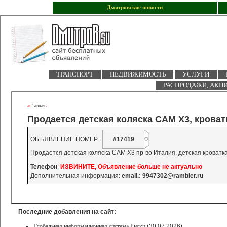
Дмитровские новости
ТРАНСПОРТ
НЕДВИЖИМОСТЬ
УСЛУГИ
РАСПРОДАЖИ, АКЦ
Главная
->
-
Продается детская коляска CAM X3, кроват
ОБЪЯВЛЕНИЕ НОМЕР:
#17419
Продается детская коляска САМ Х3 пр-во Италия, детская кроватка,
Телефон
:
ИЗВИНИТЕ, Объявление больше не актуально
Дополнительная информация:
email.:
9947302@rambler.ru
Последние добавления на сайт:
Глобальная информационная система Риски
(30.07.2026)