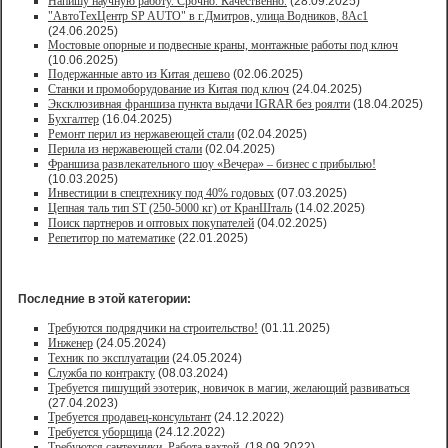
Напишу научную работу. Срочно. Качественно.
(28.09.2025)
"АвтоТехЦентр SP AUTO" в г.Дмитров, улица Водников, 8Ас1
(24.06.2025)
Мостовые опорные и подвесные краны, монтажные работы под ключ
(10.06.2025)
Подержанные авто из Китая дешево
(02.06.2025)
Станки и промоборудование из Китая под ключ
(24.04.2025)
Эксклюзивная франшиза пункта выдачи IGRAR без роялти
(18.04.2025)
Бухгалтер
(16.04.2025)
Ремонт перил из нержавеющей стали
(02.04.2025)
Перила из нержавеющей стали
(02.04.2025)
Франшиза развлекательного шоу «Вечера» – бизнес с прибылью!
(10.03.2025)
Инвестиции в спецтехнику под 40% годовых
(07.03.2025)
Цепная таль тип ST (250-5000 кг) от КранШталь
(14.02.2025)
Поиск партнеров и оптовых покупателей
(04.02.2025)
Репетитор по математике
(22.01.2025)
Последние в этой категории:
Требуются подрядчики на строительство!
(01.11.2025)
Инженер
(24.05.2024)
Техник по эксплуатации
(24.05.2024)
Служба по контракту
(08.03.2024)
Требуется пишущий эзотерик, новичок в магии, желающий развиваться
(27.04.2023)
Требуется продавец-консультант
(24.12.2022)
Требуется уборщица
(24.12.2022)
Требуются сантехники. Работа вахтой.
(18.09.2022)