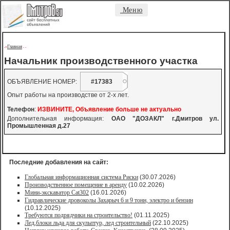
Меню
Главная
->
-
-
Начальник производственного участка
ОБЪЯВЛЕНИЕ НОМЕР:
#17383
Опыт работы на производстве от 2-х лет.
Телефон
:
ИЗВИНИТЕ, Объявление больше не актуально
Дополнительная информация:
ОАО "ДОЗАКЛ" г.Дмитров ул.
Промышленная д.27
Последние добавления на сайт:
Глобальная информационная система Риски
(30.07.2026)
Производственное помещение в аренду
(10.02.2026)
Мини-экскаватор Cat302
(16.01.2026)
Гидравлические дровоколы Захарыч 6 и 9 тонн, электро и бензин
(10.12.2025)
Требуются подрядчики на строительство!
(01.11.2025)
Лед,блоки льда для скульптур, лед строительный
(22.10.2025)