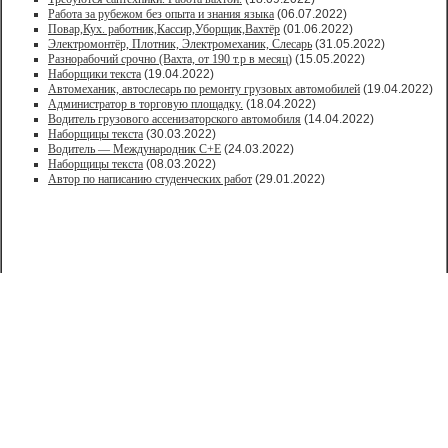
Работа за рубежом без опыта и знания языка
(06.07.2022)
Повар,Кух. работник,Кассир,Уборщик,Вахтёр
(01.06.2022)
Электромонтёр, Плотник, Электромеханик, Слесарь
(31.05.2022)
Paзнoрабочий cрочно (Вахта, от 190 т.р в месяц)
(15.05.2022)
Наборщики текста
(19.04.2022)
Автомеханик, автослесарь по ремонту грузовых автомобилей
(19.04.2022)
Администратор в торговую площадку.
(18.04.2022)
Водитель грузового ассенизаторского автомобиля
(14.04.2022)
Наборщицы текста
(30.03.2022)
Водитель — Международник С+Е
(24.03.2022)
Наборщицы текста
(08.03.2022)
Автор по написанию студенческих работ
(29.01.2022)