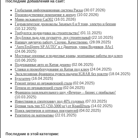
Последние добавления на сайт:
Глобальная информационная система Риски
(30.07.2026)
Производственное помещение в аренду
(10.02.2026)
Мини-экскаватор Cat302
(16.01.2026)
Гидравлические дровоколы Захарыч 6 и 9 тонн, электро и бензин
(10.12.2025)
Требуются подрядчики на строительство!
(01.11.2025)
Лед,блоки льда для скульптур, лед строительный
(22.10.2025)
Напишу научную работу. Срочно. Качественно.
(28.09.2025)
"АвтоТехЦентр SP AUTO" в г.Дмитров, улица Водников, 8Ас1
(24.06.2025)
Мостовые опорные и подвесные краны, монтажные работы под ключ
(10.06.2025)
Подержанные авто из Китая дешево
(02.06.2025)
Станки и промоборудование из Китая под ключ
(24.04.2025)
Эксклюзивная франшиза пункта выдачи IGRAR без роялти
(18.04.2025)
Бухгалтер
(16.04.2025)
Ремонт перил из нержавеющей стали
(02.04.2025)
Перила из нержавеющей стали
(02.04.2025)
Франшиза развлекательного шоу «Вечера» – бизнес с прибылью!
(10.03.2025)
Инвестиции в спецтехнику под 40% годовых
(07.03.2025)
Цепная таль тип ST (250-5000 кг) от КранШталь
(14.02.2025)
Поиск партнеров и оптовых покупателей
(04.02.2025)
Репетитор по математике
(22.01.2025)
Последние в этой категории: