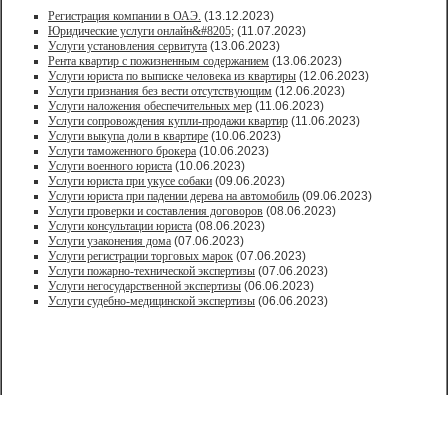
Регистрация компании в ОАЭ.
(13.12.2023)
Юридические услуги онлайн&#8205;
(11.07.2023)
Услуги установления сервитута
(13.06.2023)
Рента квартир с пожизненным содержанием
(13.06.2023)
Услуги юриста по выписке человека из квартиры
(12.06.2023)
Услуги признания без вести отсутствующим
(12.06.2023)
Услуги наложения обеспечительных мер
(11.06.2023)
Услуги сопровождения купли-продажи квартир
(11.06.2023)
Услуги выкупа доли в квартире
(10.06.2023)
Услуги таможенного брокера
(10.06.2023)
Услуги военного юриста
(10.06.2023)
Услуги юриста при укусе собаки
(09.06.2023)
Услуги юриста при падении дерева на автомобиль
(09.06.2023)
Услуги проверки и составления договоров
(08.06.2023)
Услуги консультации юриста
(08.06.2023)
Услуги узаконения дома
(07.06.2023)
Услуги регистрации торговых марок
(07.06.2023)
Услуги пожарно-технической экспертизы
(07.06.2023)
Услуги негосударственной экспертизы
(06.06.2023)
Услуги судебно-медицинской экспертизы
(06.06.2023)