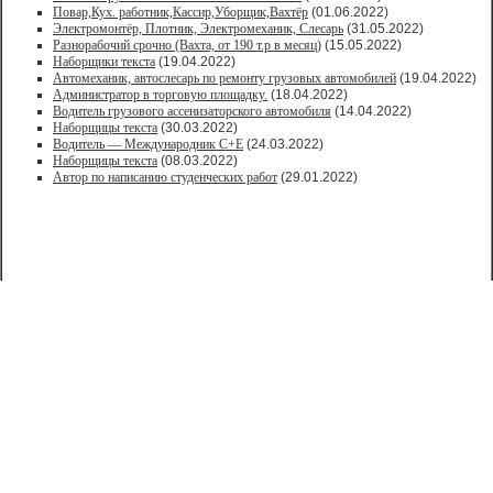
Повар,Кух. работник,Кассир,Уборщик,Вахтёр
(01.06.2022)
Электромонтёр, Плотник, Электромеханик, Слесарь
(31.05.2022)
Paзнoрабочий cрочно (Вахта, от 190 т.р в месяц)
(15.05.2022)
Наборщики текста
(19.04.2022)
Автомеханик, автослесарь по ремонту грузовых автомобилей
(19.04.2022)
Администратор в торговую площадку.
(18.04.2022)
Водитель грузового ассенизаторского автомобиля
(14.04.2022)
Наборщицы текста
(30.03.2022)
Водитель — Международник С+Е
(24.03.2022)
Наборщицы текста
(08.03.2022)
Автор по написанию студенческих работ
(29.01.2022)