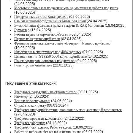
(24.06.2025)
Мостовые опорные и подвесные краны, монтажные работы под ключ
(10.06.2025)
Подержанные авто из Китая дешево
(02.06.2025)
Станки и промоборудование из Китая под ключ
(24.04.2025)
Эксклюзивная франшиза пункта выдачи IGRAR без роялти
(18.04.2025)
Бухгалтер
(16.04.2025)
Ремонт перил из нержавеющей стали
(02.04.2025)
Перила из нержавеющей стали
(02.04.2025)
Франшиза развлекательного шоу «Вечера» – бизнес с прибылью!
(10.03.2025)
Инвестиции в спецтехнику под 40% годовых
(07.03.2025)
Цепная таль тип ST (250-5000 кг) от КранШталь
(14.02.2025)
Поиск партнеров и оптовых покупателей
(04.02.2025)
Репетитор по математике
(22.01.2025)
Последние в этой категории:
Требуются подрядчики на строительство!
(01.11.2025)
Инженер
(24.05.2024)
Техник по эксплуатации
(24.05.2024)
Служба по контракту
(08.03.2024)
Требуется пишущий эзотерик, новичок в магии, желающий развиваться
(27.04.2023)
Требуется продавец-консультант
(24.12.2022)
Требуется уборщица
(24.12.2022)
Требуются сантехники. Работа вахтой.
(18.09.2022)
Работа за рубежом без опыта и знания языка
(06.07.2022)