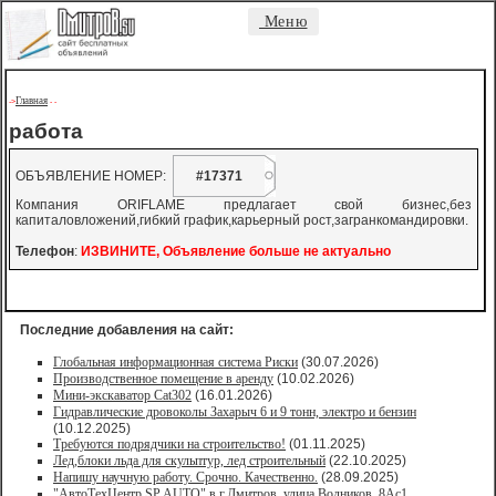
Меню
Главная
->
-
-
работа
ОБЪЯВЛЕНИЕ НОМЕР:
#17371
Компания ORIFLAME предлагает свой бизнес,без
капиталовложений,гибкий график,карьерный рост,загранкомандировки.
Телефон
:
ИЗВИНИТЕ, Объявление больше не актуально
Последние добавления на сайт:
Глобальная информационная система Риски
(30.07.2026)
Производственное помещение в аренду
(10.02.2026)
Мини-экскаватор Cat302
(16.01.2026)
Гидравлические дровоколы Захарыч 6 и 9 тонн, электро и бензин
(10.12.2025)
Требуются подрядчики на строительство!
(01.11.2025)
Лед,блоки льда для скульптур, лед строительный
(22.10.2025)
Напишу научную работу. Срочно. Качественно.
(28.09.2025)
"АвтоТехЦентр SP AUTO" в г.Дмитров, улица Водников, 8Ас1