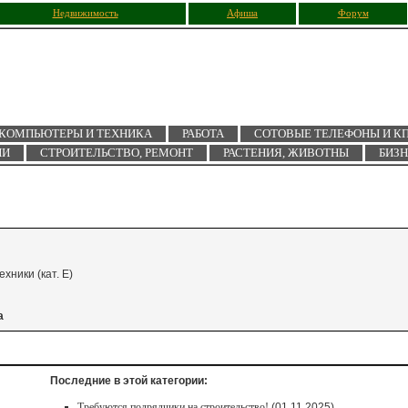
Недвижимость
Афиша
Форум
КОМПЬЮТЕРЫ И ТЕХНИКА
РАБОТА
СОТОВЫЕ ТЕЛЕФОНЫ И К
ИИ
СТРОИТЕЛЬСТВО, РЕМОНТ
РАСТЕНИЯ, ЖИВОТНЫ
БИЗ
ники (кат. Е)
а
Последние в этой категории:
Требуются подрядчики на строительство!
(01.11.2025)