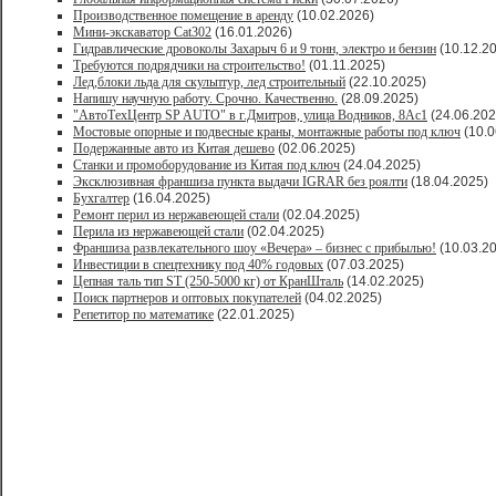
Производственное помещение в аренду
(10.02.2026)
Мини-экскаватор Cat302
(16.01.2026)
Гидравлические дровоколы Захарыч 6 и 9 тонн, электро и бензин
(10.12.2
Требуются подрядчики на строительство!
(01.11.2025)
Лед,блоки льда для скульптур, лед строительный
(22.10.2025)
Напишу научную работу. Срочно. Качественно.
(28.09.2025)
"АвтоТехЦентр SP AUTO" в г.Дмитров, улица Водников, 8Ас1
(24.06.202
Мостовые опорные и подвесные краны, монтажные работы под ключ
(10.0
Подержанные авто из Китая дешево
(02.06.2025)
Станки и промоборудование из Китая под ключ
(24.04.2025)
Эксклюзивная франшиза пункта выдачи IGRAR без роялти
(18.04.2025)
Бухгалтер
(16.04.2025)
Ремонт перил из нержавеющей стали
(02.04.2025)
Перила из нержавеющей стали
(02.04.2025)
Франшиза развлекательного шоу «Вечера» – бизнес с прибылью!
(10.03.2
Инвестиции в спецтехнику под 40% годовых
(07.03.2025)
Цепная таль тип ST (250-5000 кг) от КранШталь
(14.02.2025)
Поиск партнеров и оптовых покупателей
(04.02.2025)
Репетитор по математике
(22.01.2025)