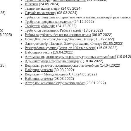
Инженер
(24.05.2024)
Техник по эксплуатации
(24.05.2024)
025)
Служба по контракту
(08.03.2024)
Требуется пишущий эзотерик, новичок в магии, желающий развиваться
Требуется продавец-консультант
(24.12.2022)
Требуется уборщица
(24.12.2022)
5)
Требуются сантехники. Работа вахтой.
(18.09.2022)
6.2025)
Работа за рубежом без опыта и знания языка
(06.07.2022)
Повар,Кух. работник,Кассир,Уборщик,Вахтёр
(01.06.2022)
Электромонтёр, Плотник, Электромеханик, Слесарь
(31.05.2022)
Paзнoрабочий cрочно (Вахта, от 190 т.р в месяц)
(15.05.2022)
Наборщики текста
(19.04.2022)
Автомеханик, автослесарь по ремонту грузовых автомобилей
(19.04.2
Администратор в торговую площадку.
(18.04.2022)
025)
Водитель грузового ассенизаторского автомобиля
(14.04.2022)
Наборщицы текста
(30.03.2022)
Водитель — Международник С+Е
(24.03.2022)
Наборщицы текста
(08.03.2022)
Автор по написанию студенческих работ
(29.01.2022)