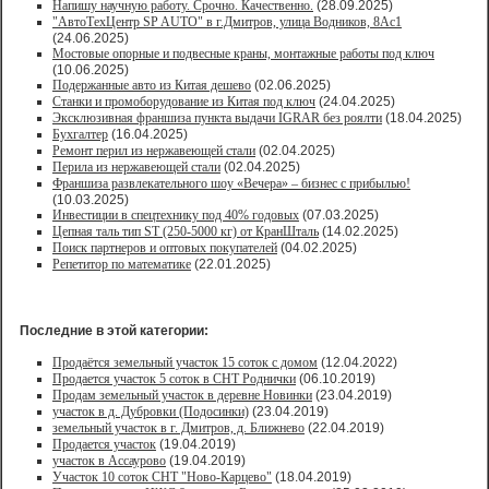
Напишу научную работу. Срочно. Качественно.
(28.09.2025)
"АвтоТехЦентр SP AUTO" в г.Дмитров, улица Водников, 8Ас1
(24.06.2025)
Мостовые опорные и подвесные краны, монтажные работы под ключ
(10.06.2025)
Подержанные авто из Китая дешево
(02.06.2025)
Станки и промоборудование из Китая под ключ
(24.04.2025)
Эксклюзивная франшиза пункта выдачи IGRAR без роялти
(18.04.2025)
Бухгалтер
(16.04.2025)
Ремонт перил из нержавеющей стали
(02.04.2025)
Перила из нержавеющей стали
(02.04.2025)
Франшиза развлекательного шоу «Вечера» – бизнес с прибылью!
(10.03.2025)
Инвестиции в спецтехнику под 40% годовых
(07.03.2025)
Цепная таль тип ST (250-5000 кг) от КранШталь
(14.02.2025)
Поиск партнеров и оптовых покупателей
(04.02.2025)
Репетитор по математике
(22.01.2025)
Последние в этой категории:
Продаётся земельный участок 15 соток с домом
(12.04.2022)
Продается участок 5 соток в СНТ Роднички
(06.10.2019)
Продам земельный участок в деревне Новинки
(23.04.2019)
участок в д. Дубровки (Подосинки)
(23.04.2019)
земельный участок в г. Дмитров, д. Ближнево
(22.04.2019)
Продается участок
(19.04.2019)
участок в Ассаурово
(19.04.2019)
Участок 10 соток СНТ "Ново-Карцево"
(18.04.2019)