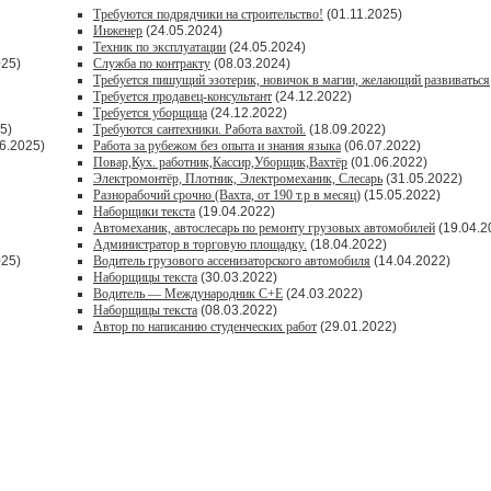
Требуются подрядчики на строительство!
(01.11.2025)
Инженер
(24.05.2024)
Техник по эксплуатации
(24.05.2024)
025)
Служба по контракту
(08.03.2024)
Требуется пишущий эзотерик, новичок в магии, желающий развиваться
Требуется продавец-консультант
(24.12.2022)
Требуется уборщица
(24.12.2022)
5)
Требуются сантехники. Работа вахтой.
(18.09.2022)
6.2025)
Работа за рубежом без опыта и знания языка
(06.07.2022)
Повар,Кух. работник,Кассир,Уборщик,Вахтёр
(01.06.2022)
Электромонтёр, Плотник, Электромеханик, Слесарь
(31.05.2022)
Paзнoрабочий cрочно (Вахта, от 190 т.р в месяц)
(15.05.2022)
Наборщики текста
(19.04.2022)
Автомеханик, автослесарь по ремонту грузовых автомобилей
(19.04.2
Администратор в торговую площадку.
(18.04.2022)
025)
Водитель грузового ассенизаторского автомобиля
(14.04.2022)
Наборщицы текста
(30.03.2022)
Водитель — Международник С+Е
(24.03.2022)
Наборщицы текста
(08.03.2022)
Автор по написанию студенческих работ
(29.01.2022)