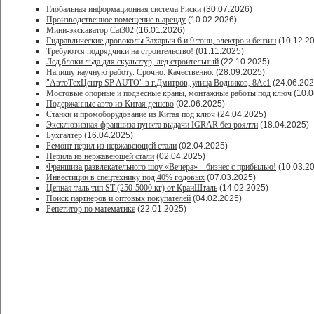
Глобальная информационная система Риски
(30.07.2026)
Производственное помещение в аренду
(10.02.2026)
Мини-экскаватор Cat302
(16.01.2026)
Гидравлические дровоколы Захарыч 6 и 9 тонн, электро и бензин
(10.12.2
Требуются подрядчики на строительство!
(01.11.2025)
Лед,блоки льда для скульптур, лед строительный
(22.10.2025)
Напишу научную работу. Срочно. Качественно.
(28.09.2025)
"АвтоТехЦентр SP AUTO" в г.Дмитров, улица Водников, 8Ас1
(24.06.202
Мостовые опорные и подвесные краны, монтажные работы под ключ
(10.0
Подержанные авто из Китая дешево
(02.06.2025)
Станки и промоборудование из Китая под ключ
(24.04.2025)
Эксклюзивная франшиза пункта выдачи IGRAR без роялти
(18.04.2025)
Бухгалтер
(16.04.2025)
Ремонт перил из нержавеющей стали
(02.04.2025)
Перила из нержавеющей стали
(02.04.2025)
Франшиза развлекательного шоу «Вечера» – бизнес с прибылью!
(10.03.2
Инвестиции в спецтехнику под 40% годовых
(07.03.2025)
Цепная таль тип ST (250-5000 кг) от КранШталь
(14.02.2025)
Поиск партнеров и оптовых покупателей
(04.02.2025)
Репетитор по математике
(22.01.2025)