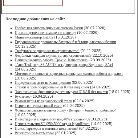
Последние добавления на сайт:
Глобальная информационная система Риски
(30.07.2026)
Производственное помещение в аренду
(10.02.2026)
Мини-экскаватор Cat302
(16.01.2026)
Гидравлические дровоколы Захарыч 6 и 9 тонн, электро и бензин
(10.12.2025)
Требуются подрядчики на строительство!
(01.11.2025)
Лед,блоки льда для скульптур, лед строительный
(22.10.2025)
Напишу научную работу. Срочно. Качественно.
(28.09.2025)
"АвтоТехЦентр SP AUTO" в г.Дмитров, улица Водников, 8Ас1
(24.06.2025)
Мостовые опорные и подвесные краны, монтажные работы под ключ
(10.06.2025)
Подержанные авто из Китая дешево
(02.06.2025)
Станки и промоборудование из Китая под ключ
(24.04.2025)
Эксклюзивная франшиза пункта выдачи IGRAR без роялти
(18.04.2025)
Бухгалтер
(16.04.2025)
Ремонт перил из нержавеющей стали
(02.04.2025)
Перила из нержавеющей стали
(02.04.2025)
Франшиза развлекательного шоу «Вечера» – бизнес с прибылью!
(10.03.2025)
Инвестиции в спецтехнику под 40% годовых
(07.03.2025)
Цепная таль тип ST (250-5000 кг) от КранШталь
(14.02.2025)
Поиск партнеров и оптовых покупателей
(04.02.2025)
Репетитор по математике
(22.01.2025)