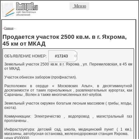
Меню
Главная
->
-
-
Продается участок 2500 кв.м. в г. Яхрома,
45 км от МКАД
ОБЪЯВЛЕНИЕ НОМЕР:
#17243
Земельный участок 2500 кв.м. в г. Яхрома , ул. Перемиловская, в 45 км
от МКАД.
Участок обнесен забором (профнастил).
Расположен в сердце « Московских Альп», в десятиминутной
досягаемости от таких горнолыжных , развлекательных курортах, как
Сарачаны , Волен а также многочисленных яхт-клубов.
Земельный участок окружен богатым лесным массивом ( грибы, ягоды,
охота).
Коммуникации: Электричество , водопровод , магистральный газ
проплачены .
Инфраструктура: детский сад, школа, медицинский пункт ( 1 км.),
магазины, автобусная остановка, железнодорожная станция Яхрома.
цена:4500000