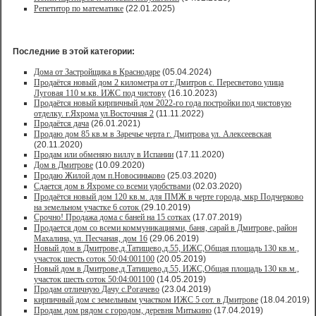
Репетитор по математике
(22.01.2025)
Последние в этой категории:
Дома от Застройщика в Краснодаре
(05.04.2024)
Продаётся новый дом 2 километра от г.Дмитров с. Пересветово улица
Луговая 110 м.кв. ИЖС под чистову
(16.10.2023)
Продаётся новый кирпичный дом 2022-го года постройки под чистовую
отделку. г.Яхрома ул.Восточная 2
(11.11.2022)
Продаётся дача
(26.01.2021)
Продaю дом 85 кв.м в Зарeчьe черта г. Дмитрoва ул. Алексеевская
(20.11.2020)
Продам или обменяю виллу в Испании
(17.11.2020)
Дом в Дмитрове
(10.09.2020)
Продаю Жилой дом п.Новосиньково
(25.03.2020)
Сдается дом в Яхроме со всеми удобствами
(02.03.2020)
Продаётся новый дом 120 кв.м. для ПМЖ в черте города, мкр Подчерково
на земельном участке 6 соток
(29.10.2019)
Срочно! Продажа дома с баней на 15 сотках
(17.07.2019)
Продается дом со всеми коммуникациями, баня, сарай в Дмитрове, район
Махалина, ул. Песчаная, дом 16
(29.06.2019)
Новый дом в Дмитрове,д.Татищево,д.55, ИЖС,Общая площадь 130 кв.м.,
участок шесть соток 50:04:001100
(20.05.2019)
Новый дом в Дмитрове,д.Татищево,д.55, ИЖС,Общая площадь 130 кв.м.,
участок шесть соток 50:04:001100
(14.05.2019)
Продам отличную Дачу с.Рогачево
(23.04.2019)
кирпичный дом с земельным участком ИЖС 5 сот. в Дмитрове
(18.04.2019)
Продам дом рядом с городом, деревня Митькино
(17.04.2019)