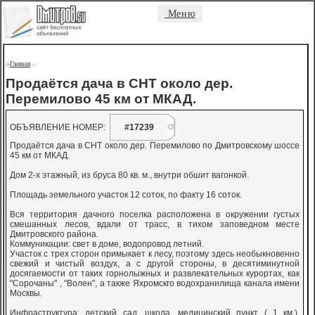
Меню
Главная
->
-
-
Продаётся дача в СНТ около дер.
Перемилово 45 км от МКАД.
ОБЪЯВЛЕНИЕ НОМЕР:
#17239
Продаётся дача в СНТ около дер. Перемилово по Дмитровскому шоссе
45 км от МКАД.
Дом 2-х этажный, из бруса 80 кв. м., внутри обшит вагонкой.
Площадь земельного участок 12 соток, по факту 16 соток.
Вся территория дачного поселка расположена в окружении густых
смешанных лесов, вдали от трасс, в тихом заповедном месте
Дмитровского района.
Коммуникации: свет в доме, водопровод летний.
Участок с трех сторон примыкает к лесу, поэтому здесь необыкновенно
свежий и чистый воздух, а с другой стороны, в десятиминутной
досягаемости от таких горнолыжных и развлекательных курортах, как
"Сорочаны" , "Волен", а также Яхромскго водохранилища канала имени
Москвы.
Инфраструктура: детский сад, школа, медицинский пункт ( 1 км.),