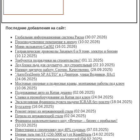
Последние добавления на сайт:
Глобальная информационная система Риски
(30.07.2026)
Производственное помещение в аренду
(10.02.2026)
Мини-экскаватор Cat302
(16.01.2026)
Гидравлические дровоколы Захарыч 6 и 9 тонн, электро и бензин
(10.12.2025)
Требуются подрядчики на строительство!
(01.11.2025)
Лед,блоки льда для скульптур, лед строительный
(22.10.2025)
Напишу научную работу. Срочно. Качественно.
(28.09.2025)
"АвтоТехЦентр SP AUTO" в г.Дмитров, улица Водников, 8Ас1
(24.06.2025)
Мостовые опорные и подвесные краны, монтажные работы под ключ
(10.06.2025)
Подержанные авто из Китая дешево
(02.06.2025)
Станки и промоборудование из Китая под ключ
(24.04.2025)
Эксклюзивная франшиза пункта выдачи IGRAR без роялти
(18.04.2025)
Бухгалтер
(16.04.2025)
Ремонт перил из нержавеющей стали
(02.04.2025)
Перила из нержавеющей стали
(02.04.2025)
Франшиза развлекательного шоу «Вечера» – бизнес с прибылью!
(10.03.2025)
Инвестиции в спецтехнику под 40% годовых
(07.03.2025)
Цепная таль тип ST (250-5000 кг) от КранШталь
(14.02.2025)
Поиск партнеров и оптовых покупателей
(04.02.2025)