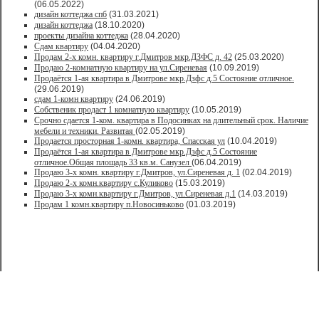
(06.05.2022)
дизайн коттеджа спб
(31.03.2021)
дизайн коттеджа
(18.10.2020)
проекты дизайна коттеджа
(28.04.2020)
Сдам квартиру
(04.04.2020)
Продам 2-х комн. квартиру г.Дмитров мкр.ДЗФС д. 42
(25.03.2020)
Продаю 2-комнатную квартиру на ул.Сиреневая
(10.09.2019)
Продаётся 1-ая квартира в Дмитрове мкр.Дзфс д.5 Состояние отличное.
(29.06.2019)
сдам 1-комн квартиру
(24.06.2019)
Собственик продаст 1 комнатную квартиру
(10.05.2019)
Срочно сдается 1-ком. квартира в Подосинках на длительный срок. Наличие
мебели и техники. Развитая
(02.05.2019)
Продается просторная 1-комн. квартира, Спасская ул
(10.04.2019)
Продаётся 1-ая квартира в Дмитрове мкр.Дзфс д.5 Состояние
отличное.Общая площадь 33 кв.м. Санузел
(06.04.2019)
Продаю 3-х комн. квартиру г.Дмитров, ул.Сиреневая д. 1
(02.04.2019)
Продаю 2-х комн.квартиру с.Куликово
(15.03.2019)
Продаю 3-х комн.квартиру г.Дмитров, ул.Сиреневая д.1
(14.03.2019)
Продам 1 комн.квартиру п.Новосиньково
(01.03.2019)