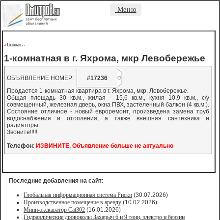
Меню
Главная
->
-
-
1-комнатная в г. Яхрома, мкр Левобережье
ОБЪЯВЛЕНИЕ НОМЕР:
#17236
Продается 1-комнатная квартира в г. Яхрома, мкр. Левобережье.
Общая площадь 30 кв.м., жилая - 15,6 кв.м., кухня 10,9 кв.м., с/у
совмещенный, железная дверь, окна ПВХ, застеленный балкон (4 кв.м.).
Состояние отличное - новый евроремонт, произведена замена труб
водоснабжения и отопления, а также внешняя сантехника и
радиаторы.
Звоните!!!!!
Телефон
:
ИЗВИНИТЕ, Объявление больше не актуально
Последние добавления на сайт:
Глобальная информационная система Риски
(30.07.2026)
Производственное помещение в аренду
(10.02.2026)
Мини-экскаватор Cat302
(16.01.2026)
Гидравлические дровоколы Захарыч 6 и 9 тонн, электро и бензин