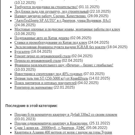
(10.12.2025)
Требуются подрядчики на строительство!
(01.11.2025)
Лед,блоки льда для скульптур, лед строительный
(22.10.2025)
Напишу научную работу. Срочно. Качественно.
(28.09.2025)
"АвтоТехЦентр SP AUTO" в г.Дмитров, улица Водников, 8Ас1
(24.06.2025)
Мостовые опорные и подвесные краны, монтажные работы под ключ
(10.06.2025)
Подержанные авто из Китая дешево
(02.06.2025)
Станки и промоборудование из Китая под ключ
(24.04.2025)
Эксклюзивная франшиза пункта выдачи IGRAR без роялти
(18.04.2025)
Бухгалтер
(16.04.2025)
Ремонт перил из нержавеющей стали
(02.04.2025)
Перила из нержавеющей стали
(02.04.2025)
Франшиза развлекательного шоу «Вечера» – бизнес с прибылью!
(10.03.2025)
Инвестиции в спецтехнику под 40% годовых
(07.03.2025)
Цепная таль тип ST (250-5000 кг) от КранШталь
(14.02.2025)
Поиск партнеров и оптовых покупателей
(04.02.2025)
Репетитор по математике
(22.01.2025)
Последние в этой категории:
Продаю 6-ти комнатную квартиру в Дубай 330м2 со своим пляжем
(03.01.2023)
Продам однокомнатную квартиру в Краснодаре.
(25.11.2022)
Сдам 1-комн.кв., 20000руб., г.Дмитров, ДЗФС
(05.06.2022)
Квартира в Алании 400 метров от моря с видом на горы.Турция