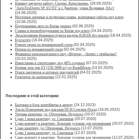
Напишу научную работу. Срочно. Качественно.
(28.09.2025)
"АвтоТехЦентр SP AUTO" в г.Дмитров, улица Водников, 8Ас1
(24.06.2025)
Мостовые опорные и подвесные краны, монтажные работы под ключ
(10.06.2025)
Подержанные авто из Китая дешево
(02.06.2025)
Станки и промоборудование из Китая под ключ
(24.04.2025)
Эксклюзивная франшиза пункта выдачи IGRAR без роялти
(18.04.2025)
Бухгалтер
(16.04.2025)
Ремонт перил из нержавеющей стали
(02.04.2025)
Перила из нержавеющей стали
(02.04.2025)
Франшиза развлекательного шоу «Вечера» – бизнес с прибылью!
(10.03.2025)
Инвестиции в спецтехнику под 40% годовых
(07.03.2025)
Цепная таль тип ST (250-5000 кг) от КранШталь
(14.02.2025)
Поиск партнеров и оптовых покупателей
(04.02.2025)
Репетитор по математике
(22.01.2025)
Последние в этой категории:
Бытовки и блок контейнеры в аренду
(24.12.2023)
Ангар.Помещение под магазин.ПСН.Сергиев-Посад
(18.05.2022)
Уютная квартира, ул. Оборонная. Недорого
(20.07.2020)
Сдаю 1 комн.квартиру, ул. Сиреневая
(20.07.2020)
Сдаю комнату в квартире. Хорошие условия для проживания
(20.07.2020)
Сдаю квартиру, ул. Оборонная. Недорого
(12.07.2020)
Сдаю 1 комн.квартиру, ул. Сиреневая
(12.07.2020)
Сдаю комнату в квартире. Хорошие условия для проживания
(12.07.2020)