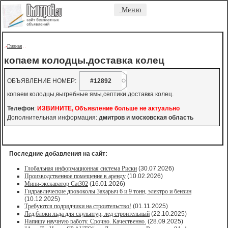
Меню
Главная
->
-
-
копаем колодцы.доставка колец
ОБЪЯВЛЕНИЕ НОМЕР:
#12892
копаем колодцы,выгребные ямы,септики.доставка колец.
Телефон
:
ИЗВИНИТЕ, Объявление больше не актуально
Дополнительная информация:
дмитров и московская область
Последние добавления на сайт:
Глобальная информационная система Риски
(30.07.2026)
Производственное помещение в аренду
(10.02.2026)
Мини-экскаватор Cat302
(16.01.2026)
Гидравлические дровоколы Захарыч 6 и 9 тонн, электро и бензин
(10.12.2025)
Требуются подрядчики на строительство!
(01.11.2025)
Лед,блоки льда для скульптур, лед строительный
(22.10.2025)
Напишу научную работу. Срочно. Качественно.
(28.09.2025)