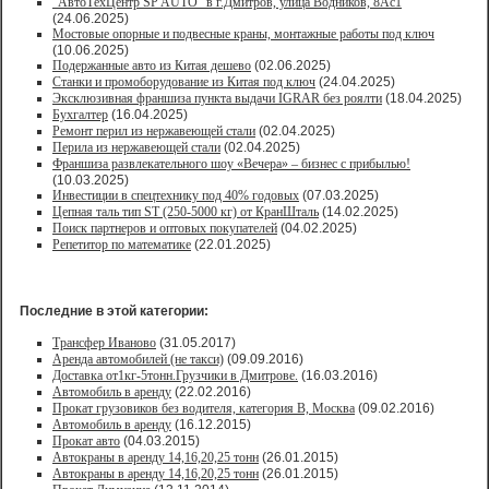
"АвтоТехЦентр SP AUTO" в г.Дмитров, улица Водников, 8Ас1
(24.06.2025)
Мостовые опорные и подвесные краны, монтажные работы под ключ
(10.06.2025)
Подержанные авто из Китая дешево
(02.06.2025)
Станки и промоборудование из Китая под ключ
(24.04.2025)
Эксклюзивная франшиза пункта выдачи IGRAR без роялти
(18.04.2025)
Бухгалтер
(16.04.2025)
Ремонт перил из нержавеющей стали
(02.04.2025)
Перила из нержавеющей стали
(02.04.2025)
Франшиза развлекательного шоу «Вечера» – бизнес с прибылью!
(10.03.2025)
Инвестиции в спецтехнику под 40% годовых
(07.03.2025)
Цепная таль тип ST (250-5000 кг) от КранШталь
(14.02.2025)
Поиск партнеров и оптовых покупателей
(04.02.2025)
Репетитор по математике
(22.01.2025)
Последние в этой категории:
Трансфер Иваново
(31.05.2017)
Аренда автомобилей (не такси)
(09.09.2016)
Доставка от1кг-5тонн.Грузчики в Дмитрове.
(16.03.2016)
Автомобиль в аренду
(22.02.2016)
Прокат грузовиков без водителя, категория В, Москва
(09.02.2016)
Автомобиль в аренду
(16.12.2015)
Прокат авто
(04.03.2015)
Автокраны в аренду 14,16,20,25 тонн
(26.01.2015)
Автокраны в аренду 14,16,20,25 тонн
(26.01.2015)