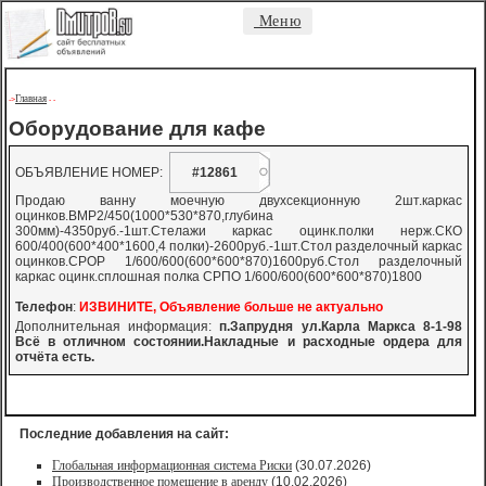
Меню
Главная
->
-
-
Оборудование для кафе
ОБЪЯВЛЕНИЕ НОМЕР:
#12861
Продаю ванну моечную двухсекционную 2шт.каркас
оцинков.ВМР2/450(1000*530*870,глубина
300мм)-4350руб.-1шт.Стелажи каркас оцинк.полки нерж.СКО
600/400(600*400*1600,4 полки)-2600руб.-1шт.Стол разделочный каркас
оцинков.СРОР 1/600/600(600*600*870)1600руб.Стол разделочный
каркас оцинк.сплошная полка СРПО 1/600/600(600*600*870)1800
Телефон
:
ИЗВИНИТЕ, Объявление больше не актуально
Дополнительная информация:
п.Запрудня ул.Карла Маркса 8-1-98
Всё в отличном состоянии.Накладные и расходные ордера для
отчёта есть.
Последние добавления на сайт:
Глобальная информационная система Риски
(30.07.2026)
Производственное помещение в аренду
(10.02.2026)