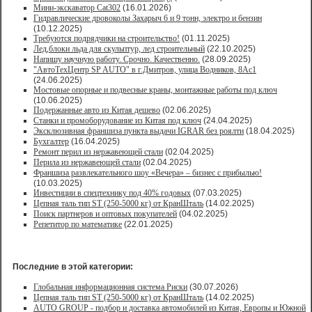
Мини-экскаватор Cat302
(16.01.2026)
Гидравлические дровоколы Захарыч 6 и 9 тонн, электро и бензин
(10.12.2025)
Требуются подрядчики на строительство!
(01.11.2025)
Лед,блоки льда для скульптур, лед строительный
(22.10.2025)
Напишу научную работу. Срочно. Качественно.
(28.09.2025)
"АвтоТехЦентр SP AUTO" в г.Дмитров, улица Водников, 8Ас1
(24.06.2025)
Мостовые опорные и подвесные краны, монтажные работы под ключ
(10.06.2025)
Подержанные авто из Китая дешево
(02.06.2025)
Станки и промоборудование из Китая под ключ
(24.04.2025)
Эксклюзивная франшиза пункта выдачи IGRAR без роялти
(18.04.2025)
Бухгалтер
(16.04.2025)
Ремонт перил из нержавеющей стали
(02.04.2025)
Перила из нержавеющей стали
(02.04.2025)
Франшиза развлекательного шоу «Вечера» – бизнес с прибылью!
(10.03.2025)
Инвестиции в спецтехнику под 40% годовых
(07.03.2025)
Цепная таль тип ST (250-5000 кг) от КранШталь
(14.02.2025)
Поиск партнеров и оптовых покупателей
(04.02.2025)
Репетитор по математике
(22.01.2025)
Последние в этой категории:
Глобальная информационная система Риски
(30.07.2026)
Цепная таль тип ST (250-5000 кг) от КранШталь
(14.02.2025)
AUTO GROUP - подбор и доставка автомобилей из Китая, Европы и Южной