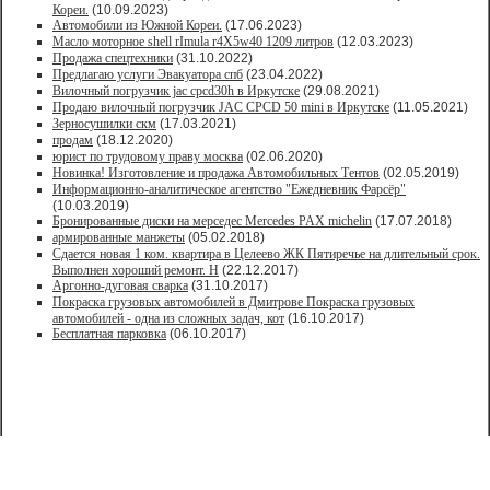
Кореи.
(10.09.2023)
Автомобили из Южной Кореи.
(17.06.2023)
Масло моторное shell rImula r4X5w40 1209 литров
(12.03.2023)
Продажа спецтехники
(31.10.2022)
Предлагаю услуги Эвакуатора спб
(23.04.2022)
Вилочный погрузчик jac cpcd30h в Иркутске
(29.08.2021)
Продаю вилочный погрузчик JAC CPCD 50 mini в Иркутске
(11.05.2021)
Зерносушилки скм
(17.03.2021)
продам
(18.12.2020)
юрист по трудовому праву москва
(02.06.2020)
Новинка! Изготовление и продажа Автомобильных Тентов
(02.05.2019)
Информационно-аналитическое агентство "Ежедневник Фарсёр"
(10.03.2019)
Бронированные диски на мерседес Mercedes PAX michelin
(17.07.2018)
армированные манжеты
(05.02.2018)
Сдается новая 1 ком. квартира в Целеево ЖК Пятиречье на длительный срок.
Выполнен хороший ремонт. Н
(22.12.2017)
Аргонно-дуговая сварка
(31.10.2017)
Покраска грузовых автомобилей в Дмитрове Покраска грузовых
автомобилей - одна из сложных задач, кот
(16.10.2017)
Бесплатная парковка
(06.10.2017)