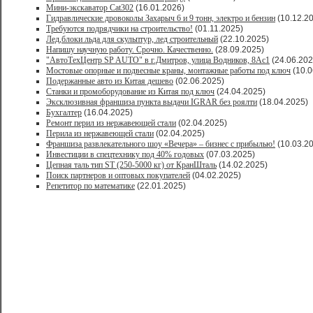
Мини-экскаватор Cat302
(16.01.2026)
Гидравлические дровоколы Захарыч 6 и 9 тонн, электро и бензин
(10.12.2
Требуются подрядчики на строительство!
(01.11.2025)
Лед,блоки льда для скульптур, лед строительный
(22.10.2025)
Напишу научную работу. Срочно. Качественно.
(28.09.2025)
"АвтоТехЦентр SP AUTO" в г.Дмитров, улица Водников, 8Ас1
(24.06.202
Мостовые опорные и подвесные краны, монтажные работы под ключ
(10.0
Подержанные авто из Китая дешево
(02.06.2025)
Станки и промоборудование из Китая под ключ
(24.04.2025)
Эксклюзивная франшиза пункта выдачи IGRAR без роялти
(18.04.2025)
Бухгалтер
(16.04.2025)
Ремонт перил из нержавеющей стали
(02.04.2025)
Перила из нержавеющей стали
(02.04.2025)
Франшиза развлекательного шоу «Вечера» – бизнес с прибылью!
(10.03.2
Инвестиции в спецтехнику под 40% годовых
(07.03.2025)
Цепная таль тип ST (250-5000 кг) от КранШталь
(14.02.2025)
Поиск партнеров и оптовых покупателей
(04.02.2025)
Репетитор по математике
(22.01.2025)