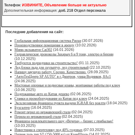
Телефон
:
ИЗВИНИТЕ, Объявление больше не актуально
Дополнительная информация:
доб. 218 Отдел персонала
Последние добавления на сайт:
Глобальная информационная система Риски
(30.07.2026)
Производственное помещение в аренду
(10.02.2026)
Мини-экскаватор Cat302
(16.01.2026)
Гидравлические дровоколы Захарыч 6 и 9 тонн, электро и бензин
(10.12.2025)
Требуются подрядчики на строительство!
(01.11.2025)
Лед,блоки льда для скульптур, лед строительный
(22.10.2025)
Напишу научную работу. Срочно. Качественно.
(28.09.2025)
"АвтоТехЦентр SP AUTO" в г.Дмитров, улица Водников, 8Ас1
(24.06.2025)
Мостовые опорные и подвесные краны, монтажные работы под ключ
(10.06.2025)
Подержанные авто из Китая дешево
(02.06.2025)
Станки и промоборудование из Китая под ключ
(24.04.2025)
Эксклюзивная франшиза пункта выдачи IGRAR без роялти
(18.04.2025)
Бухгалтер
(16.04.2025)
Ремонт перил из нержавеющей стали
(02.04.2025)
Перила из нержавеющей стали
(02.04.2025)
Франшиза развлекательного шоу «Вечера» – бизнес с прибылью!
(10.03.2025)
Инвестиции в спецтехнику под 40% годовых
(07.03.2025)
Цепная таль тип ST (250-5000 кг) от КранШталь
(14.02.2025)