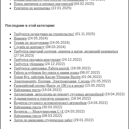
Поиск партнеров и оптовых покупателей
(04.02.2025)
Репетитор по математике
(22.01.2025)
Последние в этой категории:
Требуются подрядчики на строительство!
(01.11.2025)
Инженер
(24.05.2024)
Техник по эксплуатации
(24.05.2024)
Служба по контракту
(08.03.2024)
Требуется пишущий эзотерик, новичок в магии, желающий развиваться
(27.04.2023)
Требуется продавец-консультант
(24.12.2022)
Требуется уборщица
(24.12.2022)
Требуются сантехники. Работа вахтой.
(18.09.2022)
Работа за рубежом без опыта и знания языка
(06.07.2022)
Повар,Кух. работник,Кассир,Уборщик,Вахтёр
(01.06.2022)
Электромонтёр, Плотник, Электромеханик, Слесарь
(31.05.2022)
Paзнoрабочий cрочно (Вахта, от 190 т.р в месяц)
(15.05.2022)
Наборщики текста
(19.04.2022)
Автомеханик, автослесарь по ремонту грузовых автомобилей
(19.04.2022)
Администратор в торговую площадку.
(18.04.2022)
Водитель грузового ассенизаторского автомобиля
(14.04.2022)
Наборщицы текста
(30.03.2022)
Водитель — Международник С+Е
(24.03.2022)
Наборщицы текста
(08.03.2022)
Автор по написанию студенческих работ
(29.01.2022)