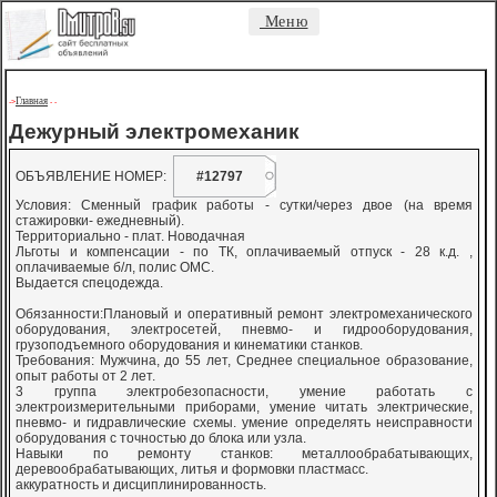
Меню
Главная
->
-
-
Дежурный электромеханик
ОБЪЯВЛЕНИЕ НОМЕР:
#12797
Условия: Сменный график работы - сутки/через двое (на время
стажировки- ежедневный).
Территориально - плат. Новодачная
Льготы и компенсации - по ТК, оплачиваемый отпуск - 28 к.д. ,
оплачиваемые б/л, полис ОМС.
Выдается спецодежда.
Обязанности:Плановый и оперативный ремонт электромеханического
оборудования, электросетей, пневмо- и гидрооборудования,
грузоподъемного оборудования и кинематики станков.
Требования: Мужчина, до 55 лет, Среднее специальное образование,
опыт работы от 2 лет.
3 группа электробезопасности, умение работать с
электроизмерительными приборами, умение читать электрические,
пневмо- и гидравлические схемы. умение определять неисправности
оборудования с точностью до блока или узла.
Навыки по ремонту станков: металлообрабатывающих,
деревообрабатывающих, литья и формовки пластмасс.
аккуратность и дисциплинированность.