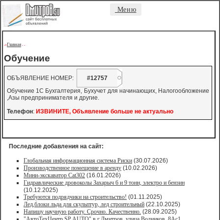
Меню
Главная
->
-
-
Обучение
ОБЪЯВЛЕНИЕ НОМЕР:
#12757
Обучение 1С Бухгалтерия, Бухучет для начинающих, Налогообложение
,Азы предпринимателя и другие.
Телефон
:
ИЗВИНИТЕ, Объявление больше не актуально
Последние добавления на сайт:
Глобальная информационная система Риски
(30.07.2026)
Производственное помещение в аренду
(10.02.2026)
Мини-экскаватор Cat302
(16.01.2026)
Гидравлические дровоколы Захарыч 6 и 9 тонн, электро и бензин
(10.12.2025)
Требуются подрядчики на строительство!
(01.11.2025)
Лед,блоки льда для скульптур, лед строительный
(22.10.2025)
Напишу научную работу. Срочно. Качественно.
(28.09.2025)
"АвтоТехЦентр SP AUTO" в г.Дмитров, улица Водников, 8Ас1