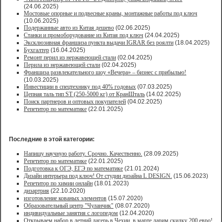
(24.06.2025)
Мостовые опорные и подвесные краны, монтажные работы под ключ
(10.06.2025)
Подержанные авто из Китая дешево
(02.06.2025)
Станки и промоборудование из Китая под ключ
(24.04.2025)
Эксклюзивная франшиза пункта выдачи IGRAR без роялти
(18.04.2025)
Бухгалтер
(16.04.2025)
Ремонт перил из нержавеющей стали
(02.04.2025)
Перила из нержавеющей стали
(02.04.2025)
Франшиза развлекательного шоу «Вечера» – бизнес с прибылью!
(10.03.2025)
Инвестиции в спецтехнику под 40% годовых
(07.03.2025)
Цепная таль тип ST (250-5000 кг) от КранШталь
(14.02.2025)
Поиск партнеров и оптовых покупателей
(04.02.2025)
Репетитор по математике
(22.01.2025)
Последние в этой категории:
Напишу научную работу. Срочно. Качественно.
(28.09.2025)
Репетитор по математике
(22.01.2025)
Подготовка к ОГЭ, ЕГЭ по математике
(21.01.2024)
Дизайн интерьера под ключ! От студии дизайна L DESIGN.
(15.06.2023)
Репетитор по химии онлайн
(18.01.2023)
дизартрия
(22.10.2020)
изготовление кованых элементов
(15.07.2020)
Образовательный центр "Чуланчик"
(08.07.2020)
индивидуальные занятия с логопедом
(12.04.2020)
Открываем набор в летний лагерь в Чехии, в марте дарим скидку 200 евро!