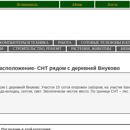
Недвижимость
Афиша
Форум
КОМПЬЮТЕРЫ И ТЕХНИКА
РАБОТА
СОТОВЫЕ ТЕЛЕФОНЫ И К
ИИ
СТРОИТЕЛЬСТВО, РЕМОНТ
РАСТЕНИЯ, ЖИВОТНЫ
БИЗ
Расположение- СНТ рядом с деревней Внуково
ом с деревней Внуково. Участок 10 соток огорожен забором, на участке бан
-колодец, септик, свет. Экологически чистое место. По границе СНТ – лес.
Последние в этой категории: