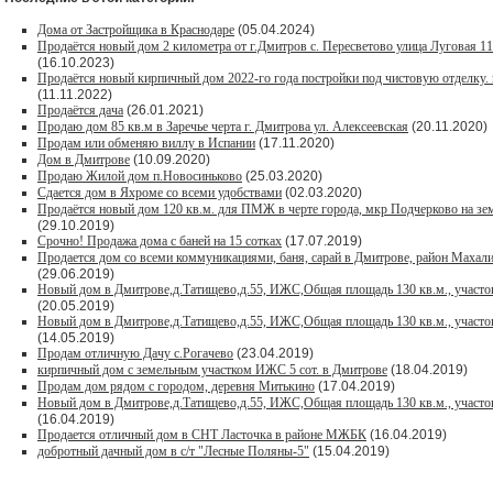
Дома от Застройщика в Краснодаре
(05.04.2024)
Продаётся новый дом 2 километра от г.Дмитров с. Пересветово улица Луговая 1
(16.10.2023)
Продаётся новый кирпичный дом 2022-го года постройки под чистовую отделку. 
(11.11.2022)
Продаётся дача
(26.01.2021)
Продaю дом 85 кв.м в Зарeчьe черта г. Дмитрoва ул. Алексеевская
(20.11.2020)
Продам или обменяю виллу в Испании
(17.11.2020)
Дом в Дмитрове
(10.09.2020)
Продаю Жилой дом п.Новосиньково
(25.03.2020)
Сдается дом в Яхроме со всеми удобствами
(02.03.2020)
Продаётся новый дом 120 кв.м. для ПМЖ в черте города, мкр Подчерково на зем
(29.10.2019)
Срочно! Продажа дома с баней на 15 сотках
(17.07.2019)
Продается дом со всеми коммуникациями, баня, сарай в Дмитрове, район Махалин
(29.06.2019)
Новый дом в Дмитрове,д.Татищево,д.55, ИЖС,Общая площадь 130 кв.м., участок
(20.05.2019)
Новый дом в Дмитрове,д.Татищево,д.55, ИЖС,Общая площадь 130 кв.м., участок
(14.05.2019)
Продам отличную Дачу с.Рогачево
(23.04.2019)
кирпичный дом с земельным участком ИЖС 5 сот. в Дмитрове
(18.04.2019)
Продам дом рядом с городом, деревня Митькино
(17.04.2019)
Новый дом в Дмитрове,д.Татищево,д.55, ИЖС,Общая площадь 130 кв.м., участок
(16.04.2019)
Продается отличный дом в СНТ Ласточка в районе МЖБК
(16.04.2019)
добротный дачный дом в с/т "Лесные Поляны-5"
(15.04.2019)