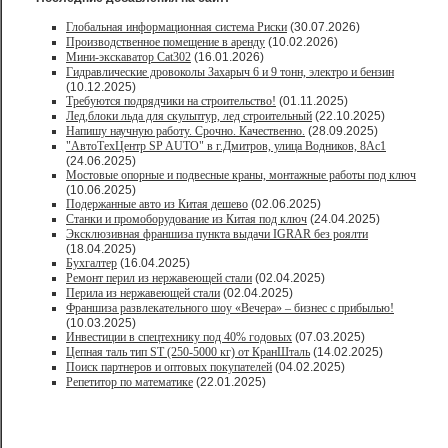
Глобальная информационная система Риски
(30.07.2026)
Производственное помещение в аренду
(10.02.2026)
Мини-экскаватор Cat302
(16.01.2026)
Гидравлические дровоколы Захарыч 6 и 9 тонн, электро и бензин
(10.12.2025)
Требуются подрядчики на строительство!
(01.11.2025)
Лед,блоки льда для скульптур, лед строительный
(22.10.2025)
Напишу научную работу. Срочно. Качественно.
(28.09.2025)
"АвтоТехЦентр SP AUTO" в г.Дмитров, улица Водников, 8Ас1
(24.06.2025)
Мостовые опорные и подвесные краны, монтажные работы под ключ
(10.06.2025)
Подержанные авто из Китая дешево
(02.06.2025)
Станки и промоборудование из Китая под ключ
(24.04.2025)
Эксклюзивная франшиза пункта выдачи IGRAR без роялти
(18.04.2025)
Бухгалтер
(16.04.2025)
Ремонт перил из нержавеющей стали
(02.04.2025)
Перила из нержавеющей стали
(02.04.2025)
Франшиза развлекательного шоу «Вечера» – бизнес с прибылью!
(10.03.2025)
Инвестиции в спецтехнику под 40% годовых
(07.03.2025)
Цепная таль тип ST (250-5000 кг) от КранШталь
(14.02.2025)
Поиск партнеров и оптовых покупателей
(04.02.2025)
Репетитор по математике
(22.01.2025)