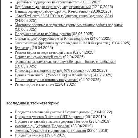
Требуются подрядчики на строительство!
(01.11.2025)
Лед,блоки льда для скульптур, лед строительный
(22.10.2025)
Напишу научную работу. Срочно. Качественно.
(28.09.2025)
"АвтоТехЦентр SP AUTO" в г.Дмитров, улица Водников, 8Ас1
(24.06.2025)
Мостовые опорные и подвесные краны, монтажные работы под ключ
(10.06.2025)
Подержанные авто из Китая дешево
(02.06.2025)
Станки и промоборудование из Китая под ключ
(24.04.2025)
Эксклюзивная франшиза пункта выдачи IGRAR без роялти
(18.04.2025)
Бухгалтер
(16.04.2025)
Ремонт перил из нержавеющей стали
(02.04.2025)
Перила из нержавеющей стали
(02.04.2025)
Франшиза развлекательного шоу «Вечера» – бизнес с прибылью!
(10.03.2025)
Инвестиции в спецтехнику под 40% годовых
(07.03.2025)
Цепная таль тип ST (250-5000 кг) от КранШталь
(14.02.2025)
Поиск партнеров и оптовых покупателей
(04.02.2025)
Репетитор по математике
(22.01.2025)
Последние в этой категории:
Продаётся земельный участок 15 соток с домом
(12.04.2022)
Продается участок 5 соток в СНТ Роднички
(06.10.2019)
Продам земельный участок в деревне Новинки
(23.04.2019)
участок в д. Дубровки (Подосинки)
(23.04.2019)
земельный участок в г. Дмитров, д. Ближнево
(22.04.2019)
Продается участок
(19.04.2019)