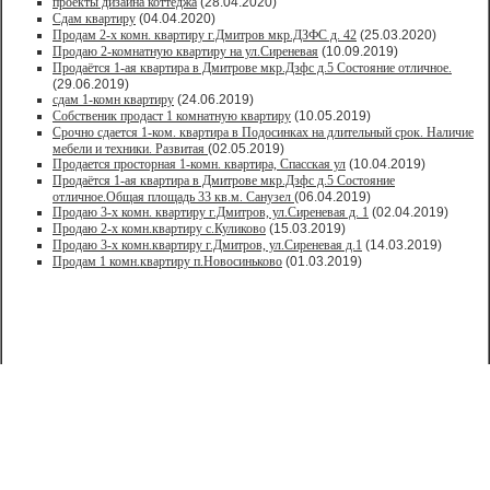
проекты дизайна коттеджа
(28.04.2020)
Сдам квартиру
(04.04.2020)
Продам 2-х комн. квартиру г.Дмитров мкр.ДЗФС д. 42
(25.03.2020)
Продаю 2-комнатную квартиру на ул.Сиреневая
(10.09.2019)
Продаётся 1-ая квартира в Дмитрове мкр.Дзфс д.5 Состояние отличное.
(29.06.2019)
сдам 1-комн квартиру
(24.06.2019)
Собственик продаст 1 комнатную квартиру
(10.05.2019)
Срочно сдается 1-ком. квартира в Подосинках на длительный срок. Наличие
мебели и техники. Развитая
(02.05.2019)
Продается просторная 1-комн. квартира, Спасская ул
(10.04.2019)
Продаётся 1-ая квартира в Дмитрове мкр.Дзфс д.5 Состояние
отличное.Общая площадь 33 кв.м. Санузел
(06.04.2019)
Продаю 3-х комн. квартиру г.Дмитров, ул.Сиреневая д. 1
(02.04.2019)
Продаю 2-х комн.квартиру с.Куликово
(15.03.2019)
Продаю 3-х комн.квартиру г.Дмитров, ул.Сиреневая д.1
(14.03.2019)
Продам 1 комн.квартиру п.Новосиньково
(01.03.2019)