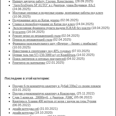
Напишу научную работу. Срочно. Качественно.
(28.09.2025)
"АвтоТехЦентр SP AUTO" в г.Дмитров, улица Водников, 8Ас1
(24.06.2025)
Мостовые опорные и подвесные краны, монтажные работы под ключ
(10.06.2025)
Подержанные авто из Китая дешево
(02.06.2025)
Станки и промоборудование из Китая под ключ
(24.04.2025)
Эксклюзивная франшиза пункта выдачи IGRAR без роялти
(18.04.2025)
Бухгалтер
(16.04.2025)
Ремонт перил из нержавеющей стали
(02.04.2025)
Перила из нержавеющей стали
(02.04.2025)
Франшиза развлекательного шоу «Вечера» – бизнес с прибылью!
(10.03.2025)
Инвестиции в спецтехнику под 40% годовых
(07.03.2025)
Цепная таль тип ST (250-5000 кг) от КранШталь
(14.02.2025)
Поиск партнеров и оптовых покупателей
(04.02.2025)
Репетитор по математике
(22.01.2025)
Последние в этой категории:
Продаю 6-ти комнатную квартиру в Дубай 330м2 со своим пляжем
(03.01.2023)
Продам однокомнатную квартиру в Краснодаре.
(25.11.2022)
Сдам 1-комн.кв., 20000руб., г.Дмитров, ДЗФС
(05.06.2022)
Квартира в Алании 400 метров от моря с видом на горы.Турция
(06.05.2022)
дизайн коттеджа спб
(31.03.2021)
дизайн коттеджа
(18.10.2020)