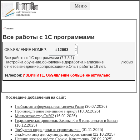
Меню
Главная
->
-
-
Все работы с 1С программами
ОБЪЯВЛЕНИЕ НОМЕР:
#12663
Все работы с 1С программами (7.7;8.1)
Настройка,обучение,обновление,доработка,написание любых
отчетов,внедрение,сопровождение.Опыт работы 16 лет.
Телефон
:
ИЗВИНИТЕ, Объявление больше не актуально
Последние добавления на сайт:
Глобальная информационная система Риски
(30.07.2026)
Производственное помещение в аренду
(10.02.2026)
Мини-экскаватор Cat302
(16.01.2026)
Гидравлические дровоколы Захарыч 6 и 9 тонн, электро и бензин
(10.12.2025)
Требуются подрядчики на строительство!
(01.11.2025)
Лед,блоки льда для скульптур, лед строительный
(22.10.2025)
Напишу научную работу. Срочно. Качественно.
(28.09.2025)