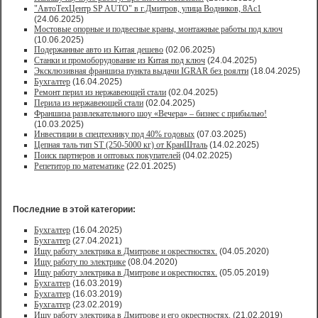
"АвтоТехЦентр SP AUTO" в г.Дмитров, улица Водников, 8Ас1
(24.06.2025)
Мостовые опорные и подвесные краны, монтажные работы под ключ
(10.06.2025)
Подержанные авто из Китая дешево
(02.06.2025)
Станки и промоборудование из Китая под ключ
(24.04.2025)
Эксклюзивная франшиза пункта выдачи IGRAR без роялти
(18.04.2025)
Бухгалтер
(16.04.2025)
Ремонт перил из нержавеющей стали
(02.04.2025)
Перила из нержавеющей стали
(02.04.2025)
Франшиза развлекательного шоу «Вечера» – бизнес с прибылью!
(10.03.2025)
Инвестиции в спецтехнику под 40% годовых
(07.03.2025)
Цепная таль тип ST (250-5000 кг) от КранШталь
(14.02.2025)
Поиск партнеров и оптовых покупателей
(04.02.2025)
Репетитор по математике
(22.01.2025)
Последние в этой категории:
Бухгалтер
(16.04.2025)
Бухгалтер
(27.04.2021)
Ищу работу электрика в Дмитрове и окрестностях.
(04.05.2020)
Ищу работу по электрике
(08.04.2020)
Ищу работу электрика в Дмитрове и окрестностях.
(05.05.2019)
Бухгалтер
(16.03.2019)
Бухгалтер
(16.03.2019)
Бухгалтер
(23.02.2019)
Ищу работу электрика в Дмитрове и его окрестностях.
(21.02.2019)