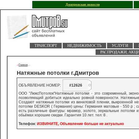
Дмитровские новости
ТРАНСПОРТ
НЕДВИЖИМОСТЬ
УСЛУГИ
РАСПРОДАЖИ, АКЦ
Главная
->
-
-
Натяжные потолки г.Дмитров
ОБЪЯВЛЕНИЕ НОМЕР:
#12626
ООО "ЛюксПотолок"Натяжные потолки - это современный, экон
позволяющий добиться идеально ровной поверхности. Натяжные 
Создают натяжные потолки из виниловой пленки, выкроенной н
потолки DESKOR ( Германия) цены: Германия матовые - 550 р ; сат
есть различные фактуры: мрамор, золото, зеркальные потолки и
обьёмах хорошие скидки. Гарантия 10 лет. тел: 8 .
Телефон
:
ИЗВИНИТЕ, Объявление больше не актуально