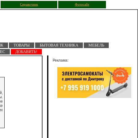
Справочник
Фотосайт
ПК
ТОВАРЫ
БЫТОВАЯ ТЕХНИКА
МЕБЕЛЬ
НЕС
ДОБАВИТЬ!
Реклама:
й,
ы.
ые
же
их