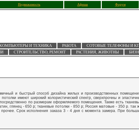
Недвижимость
Афиша
Форум
КОМПЬЮТЕРЫ И ТЕХНИКА
РАБОТА
СОТОВЫЕ ТЕЛЕФОНЫ И К
ИИ
СТРОИТЕЛЬСТВО, РЕМОНТ
РАСТЕНИЯ, ЖИВОТНЫ
БИЗ
омичный и быстрый способ дизайна жилых и производственных помещени
потолки имеют широкий колористический спектр, сверхпрочны и эластичн
епосредственно по размерам оформляемого помещения. Также есть тканев
ин, глянец - 650 р; тканевые потолки - 850 р; Россия матовые - 350 р. так 
 прочее. Срок исполнения заказа 3 - 4 дня с момента замера. При больш