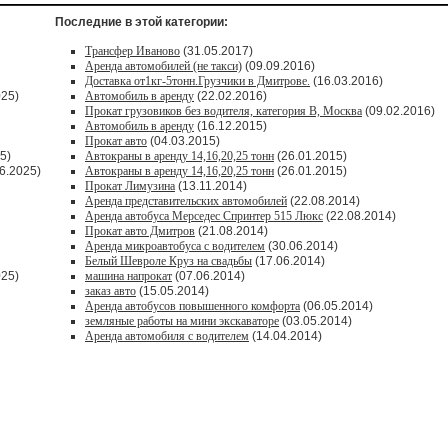
Последние в этой категории:
Трансфер Иваново
(31.05.2017)
Аренда автомобилей (не такси)
(09.09.2016)
Доставка от1кг-5тонн.Грузчики в Дмитрове.
(16.03.2016)
025)
Автомобиль в аренду
(22.02.2016)
Прокат грузовиков без водителя, категория В, Москва
(09.02.2016)
Автомобиль в аренду
(16.12.2015)
Прокат авто
(04.03.2015)
5)
Автокраны в аренду 14,16,20,25 тонн
(26.01.2015)
6.2025)
Автокраны в аренду 14,16,20,25 тонн
(26.01.2015)
Прокат Лимузина
(13.11.2014)
Аренда представительских автомобилей
(22.08.2014)
Аренда автобуса Мерседес Спринтер 515 Люкс
(22.08.2014)
Прокат авто Дмитров
(21.08.2014)
Аренда микроавтобуса с водителем
(30.06.2014)
Белый Шевроле Круз на свадьбы
(17.06.2014)
025)
машина напрокат
(07.06.2014)
заказ авто
(15.05.2014)
Аренда автобусов повышенного комфорта
(06.05.2014)
земляные работы на мини экскаваторе
(03.05.2014)
Аренда автомобиля с водителем
(14.04.2014)