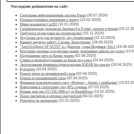
Последние добавления на сайт:
Глобальная информационная система Риски
(30.07.2026)
Производственное помещение в аренду
(10.02.2026)
Мини-экскаватор Cat302
(16.01.2026)
Гидравлические дровоколы Захарыч 6 и 9 тонн, электро и бензин
(10.12.2
Требуются подрядчики на строительство!
(01.11.2025)
Лед,блоки льда для скульптур, лед строительный
(22.10.2025)
Напишу научную работу. Срочно. Качественно.
(28.09.2025)
"АвтоТехЦентр SP AUTO" в г.Дмитров, улица Водников, 8Ас1
(24.06.202
Мостовые опорные и подвесные краны, монтажные работы под ключ
(10.0
Подержанные авто из Китая дешево
(02.06.2025)
Станки и промоборудование из Китая под ключ
(24.04.2025)
Эксклюзивная франшиза пункта выдачи IGRAR без роялти
(18.04.2025)
Бухгалтер
(16.04.2025)
Ремонт перил из нержавеющей стали
(02.04.2025)
Перила из нержавеющей стали
(02.04.2025)
Франшиза развлекательного шоу «Вечера» – бизнес с прибылью!
(10.03.2
Инвестиции в спецтехнику под 40% годовых
(07.03.2025)
Цепная таль тип ST (250-5000 кг) от КранШталь
(14.02.2025)
Поиск партнеров и оптовых покупателей
(04.02.2025)
Репетитор по математике
(22.01.2025)