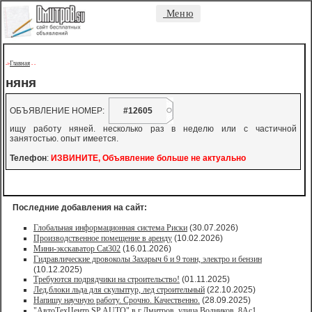
Меню
Главная
->
-
-
няня
ОБЪЯВЛЕНИЕ НОМЕР:
#12605
ищу работу няней. несколько раз в неделю или с частичной
занятостью. опыт имеется.
Телефон
:
ИЗВИНИТЕ, Объявление больше не актуально
Последние добавления на сайт:
Глобальная информационная система Риски
(30.07.2026)
Производственное помещение в аренду
(10.02.2026)
Мини-экскаватор Cat302
(16.01.2026)
Гидравлические дровоколы Захарыч 6 и 9 тонн, электро и бензин
(10.12.2025)
Требуются подрядчики на строительство!
(01.11.2025)
Лед,блоки льда для скульптур, лед строительный
(22.10.2025)
Напишу научную работу. Срочно. Качественно.
(28.09.2025)
"АвтоТехЦентр SP AUTO" в г.Дмитров, улица Водников, 8Ас1