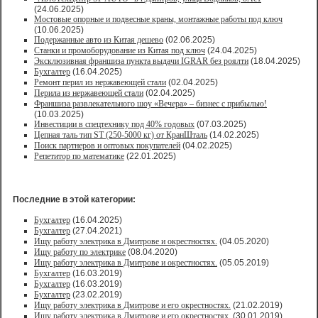
(24.06.2025)
Мостовые опорные и подвесные краны, монтажные работы под ключ
(10.06.2025)
Подержанные авто из Китая дешево
(02.06.2025)
Станки и промоборудование из Китая под ключ
(24.04.2025)
Эксклюзивная франшиза пункта выдачи IGRAR без роялти
(18.04.2025)
Бухгалтер
(16.04.2025)
Ремонт перил из нержавеющей стали
(02.04.2025)
Перила из нержавеющей стали
(02.04.2025)
Франшиза развлекательного шоу «Вечера» – бизнес с прибылью!
(10.03.2025)
Инвестиции в спецтехнику под 40% годовых
(07.03.2025)
Цепная таль тип ST (250-5000 кг) от КранШталь
(14.02.2025)
Поиск партнеров и оптовых покупателей
(04.02.2025)
Репетитор по математике
(22.01.2025)
Последние в этой категории:
Бухгалтер
(16.04.2025)
Бухгалтер
(27.04.2021)
Ищу работу электрика в Дмитрове и окрестностях.
(04.05.2020)
Ищу работу по электрике
(08.04.2020)
Ищу работу электрика в Дмитрове и окрестностях.
(05.05.2019)
Бухгалтер
(16.03.2019)
Бухгалтер
(16.03.2019)
Бухгалтер
(23.02.2019)
Ищу работу электрика в Дмитрове и его окрестностях.
(21.02.2019)
Ищу работу электрика в Дмитрове и его окрестностях.
(30.01.2019)