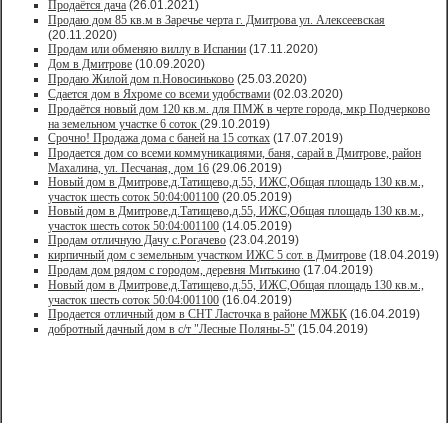
Продаётся дача
(26.01.2021)
Продaю дом 85 кв.м в Зарeчьe черта г. Дмитрoва ул. Алексеевская
(20.11.2020)
Продам или обменяю виллу в Испании
(17.11.2020)
Дом в Дмитрове
(10.09.2020)
Продаю Жилой дом п.Новосиньково
(25.03.2020)
Сдается дом в Яхроме со всеми удобствами
(02.03.2020)
Продаётся новый дом 120 кв.м. для ПМЖ в черте города, мкр Подчерково
на земельном участке 6 соток
(29.10.2019)
Срочно! Продажа дома с баней на 15 сотках
(17.07.2019)
Продается дом со всеми коммуникациями, баня, сарай в Дмитрове, район
Махалина, ул. Песчаная, дом 16
(29.06.2019)
Новый дом в Дмитрове,д.Татищево,д.55, ИЖС,Общая площадь 130 кв.м.,
участок шесть соток 50:04:001100
(20.05.2019)
Новый дом в Дмитрове,д.Татищево,д.55, ИЖС,Общая площадь 130 кв.м.,
участок шесть соток 50:04:001100
(14.05.2019)
Продам отличную Дачу с.Рогачево
(23.04.2019)
кирпичный дом с земельным участком ИЖС 5 сот. в Дмитрове
(18.04.2019)
Продам дом рядом с городом, деревня Митькино
(17.04.2019)
Новый дом в Дмитрове,д.Татищево,д.55, ИЖС,Общая площадь 130 кв.м.,
участок шесть соток 50:04:001100
(16.04.2019)
Продается отличный дом в СНТ Ласточка в районе МЖБК
(16.04.2019)
добротный дачный дом в с/т "Лесные Поляны-5"
(15.04.2019)