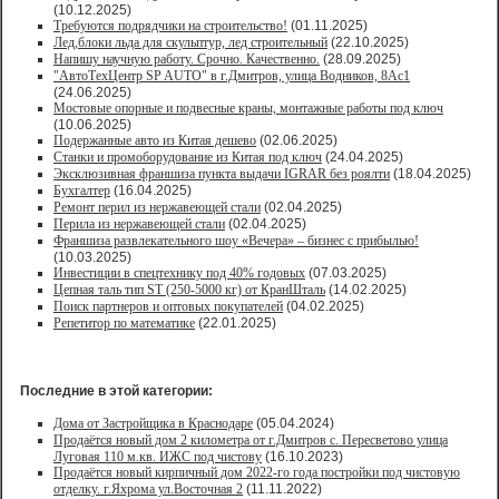
(10.12.2025)
Требуются подрядчики на строительство!
(01.11.2025)
Лед,блоки льда для скульптур, лед строительный
(22.10.2025)
Напишу научную работу. Срочно. Качественно.
(28.09.2025)
"АвтоТехЦентр SP AUTO" в г.Дмитров, улица Водников, 8Ас1
(24.06.2025)
Мостовые опорные и подвесные краны, монтажные работы под ключ
(10.06.2025)
Подержанные авто из Китая дешево
(02.06.2025)
Станки и промоборудование из Китая под ключ
(24.04.2025)
Эксклюзивная франшиза пункта выдачи IGRAR без роялти
(18.04.2025)
Бухгалтер
(16.04.2025)
Ремонт перил из нержавеющей стали
(02.04.2025)
Перила из нержавеющей стали
(02.04.2025)
Франшиза развлекательного шоу «Вечера» – бизнес с прибылью!
(10.03.2025)
Инвестиции в спецтехнику под 40% годовых
(07.03.2025)
Цепная таль тип ST (250-5000 кг) от КранШталь
(14.02.2025)
Поиск партнеров и оптовых покупателей
(04.02.2025)
Репетитор по математике
(22.01.2025)
Последние в этой категории:
Дома от Застройщика в Краснодаре
(05.04.2024)
Продаётся новый дом 2 километра от г.Дмитров с. Пересветово улица
Луговая 110 м.кв. ИЖС под чистову
(16.10.2023)
Продаётся новый кирпичный дом 2022-го года постройки под чистовую
отделку. г.Яхрома ул.Восточная 2
(11.11.2022)