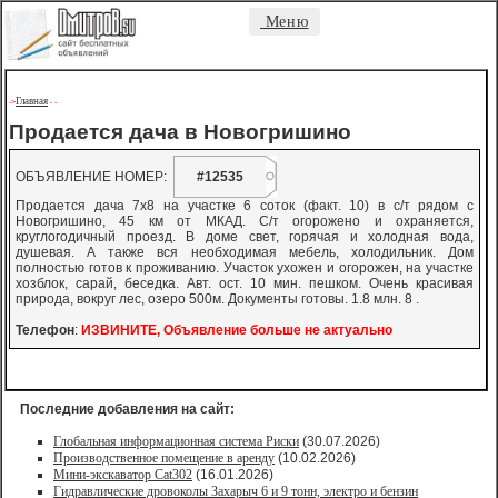
Меню
Главная
->
-
-
Продается дача в Новогришино
ОБЪЯВЛЕНИЕ НОМЕР:
#12535
Продается дача 7х8 на участке 6 соток (факт. 10) в с/т рядом с
Новогришино, 45 км от МКАД. С/т огорожено и охраняется,
круглогодичный проезд. В доме свет, горячая и холодная вода,
душевая. А также вся необходимая мебель, холодильник. Дом
полностью готов к проживанию. Участок ухожен и огорожен, на участке
хозблок, сарай, беседка. Авт. ост. 10 мин. пешком. Очень красивая
природа, вокруг лес, озеро 500м. Документы готовы. 1.8 млн. 8 .
Телефон
:
ИЗВИНИТЕ, Объявление больше не актуально
Последние добавления на сайт:
Глобальная информационная система Риски
(30.07.2026)
Производственное помещение в аренду
(10.02.2026)
Мини-экскаватор Cat302
(16.01.2026)
Гидравлические дровоколы Захарыч 6 и 9 тонн, электро и бензин