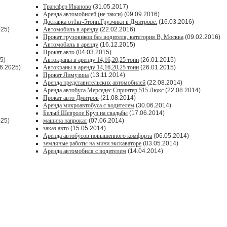
Трансфер Иваново
(31.05.2017)
Аренда автомобилей (не такси)
(09.09.2016)
Доставка от1кг-5тонн.Грузчики в Дмитрове.
(16.03.2016)
025)
Автомобиль в аренду
(22.02.2016)
Прокат грузовиков без водителя, категория В, Москва
(09.02.2016)
Автомобиль в аренду
(16.12.2015)
Прокат авто
(04.03.2015)
5)
Автокраны в аренду 14,16,20,25 тонн
(26.01.2015)
6.2025)
Автокраны в аренду 14,16,20,25 тонн
(26.01.2015)
Прокат Лимузина
(13.11.2014)
Аренда представительских автомобилей
(22.08.2014)
Аренда автобуса Мерседес Спринтер 515 Люкс
(22.08.2014)
Прокат авто Дмитров
(21.08.2014)
Аренда микроавтобуса с водителем
(30.06.2014)
Белый Шевроле Круз на свадьбы
(17.06.2014)
025)
машина напрокат
(07.06.2014)
заказ авто
(15.05.2014)
Аренда автобусов повышенного комфорта
(06.05.2014)
земляные работы на мини экскаваторе
(03.05.2014)
Аренда автомобиля с водителем
(14.04.2014)