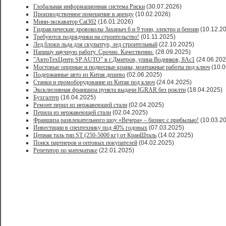
Глобальная информационная система Риски
(30.07.2026)
Производственное помещение в аренду
(10.02.2026)
Мини-экскаватор Cat302
(16.01.2026)
Гидравлические дровоколы Захарыч 6 и 9 тонн, электро и бензин
(10.12.2
Требуются подрядчики на строительство!
(01.11.2025)
Лед,блоки льда для скульптур, лед строительный
(22.10.2025)
Напишу научную работу. Срочно. Качественно.
(28.09.2025)
"АвтоТехЦентр SP AUTO" в г.Дмитров, улица Водников, 8Ас1
(24.06.202
Мостовые опорные и подвесные краны, монтажные работы под ключ
(10.0
Подержанные авто из Китая дешево
(02.06.2025)
Станки и промоборудование из Китая под ключ
(24.04.2025)
Эксклюзивная франшиза пункта выдачи IGRAR без роялти
(18.04.2025)
Бухгалтер
(16.04.2025)
Ремонт перил из нержавеющей стали
(02.04.2025)
Перила из нержавеющей стали
(02.04.2025)
Франшиза развлекательного шоу «Вечера» – бизнес с прибылью!
(10.03.2
Инвестиции в спецтехнику под 40% годовых
(07.03.2025)
Цепная таль тип ST (250-5000 кг) от КранШталь
(14.02.2025)
Поиск партнеров и оптовых покупателей
(04.02.2025)
Репетитор по математике
(22.01.2025)