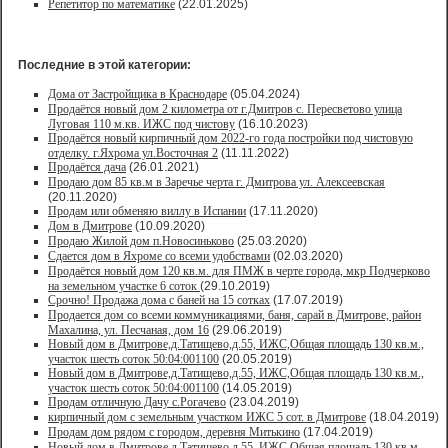
Репетитор по математике
(22.01.2025)
Последние в этой категории:
Дома от Застройщика в Краснодаре
(05.04.2024)
Продаётся новый дом 2 километра от г.Дмитров с. Пересветово улица
Луговая 110 м.кв. ИЖС под чистову
(16.10.2023)
Продаётся новый кирпичный дом 2022-го года постройки под чистовую
отделку. г.Яхрома ул.Восточная 2
(11.11.2022)
Продаётся дача
(26.01.2021)
Продaю дом 85 кв.м в Зарeчьe черта г. Дмитрoва ул. Алексеевская
(20.11.2020)
Продам или обменяю виллу в Испании
(17.11.2020)
Дом в Дмитрове
(10.09.2020)
Продаю Жилой дом п.Новосиньково
(25.03.2020)
Сдается дом в Яхроме со всеми удобствами
(02.03.2020)
Продаётся новый дом 120 кв.м. для ПМЖ в черте города, мкр Подчерково
на земельном участке 6 соток
(29.10.2019)
Срочно! Продажа дома с баней на 15 сотках
(17.07.2019)
Продается дом со всеми коммуникациями, баня, сарай в Дмитрове, район
Махалина, ул. Песчаная, дом 16
(29.06.2019)
Новый дом в Дмитрове,д.Татищево,д.55, ИЖС,Общая площадь 130 кв.м.,
участок шесть соток 50:04:001100
(20.05.2019)
Новый дом в Дмитрове,д.Татищево,д.55, ИЖС,Общая площадь 130 кв.м.,
участок шесть соток 50:04:001100
(14.05.2019)
Продам отличную Дачу с.Рогачево
(23.04.2019)
кирпичный дом с земельным участком ИЖС 5 сот. в Дмитрове
(18.04.2019)
Продам дом рядом с городом, деревня Митькино
(17.04.2019)
Новый дом в Дмитрове,д.Татищево,д.55, ИЖС,Общая площадь 130 кв.м.,