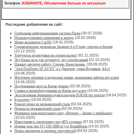
Телефон
:
ИЗВИНИТЕ, Объявление больше не актуально
Последние добавления на сайт:
Глобальная информационная система Риски
(30.07.2026)
Производственное помещение в аренду
(10.02.2026)
Мини-экскаватор Cat302
(16.01.2026)
Гидравлические дровоколы Захарыч 6 и 9 тонн, электро и бензин
(10.12.2025)
Требуются подрядчики на строительство!
(01.11.2025)
Лед,блоки льда для скульптур, лед строительный
(22.10.2025)
Напишу научную работу. Срочно. Качественно.
(28.09.2025)
"АвтоТехЦентр SP AUTO" в г.Дмитров, улица Водников, 8Ас1
(24.06.2025)
Мостовые опорные и подвесные краны, монтажные работы под ключ
(10.06.2025)
Подержанные авто из Китая дешево
(02.06.2025)
Станки и промоборудование из Китая под ключ
(24.04.2025)
Эксклюзивная франшиза пункта выдачи IGRAR без роялти
(18.04.2025)
Бухгалтер
(16.04.2025)
Ремонт перил из нержавеющей стали
(02.04.2025)
Перила из нержавеющей стали
(02.04.2025)
Франшиза развлекательного шоу «Вечера» – бизнес с прибылью!
(10.03.2025)
Инвестиции в спецтехнику под 40% годовых
(07.03.2025)
Цепная таль тип ST (250-5000 кг) от КранШталь
(14.02.2025)
Поиск партнеров и оптовых покупателей
(04.02.2025)