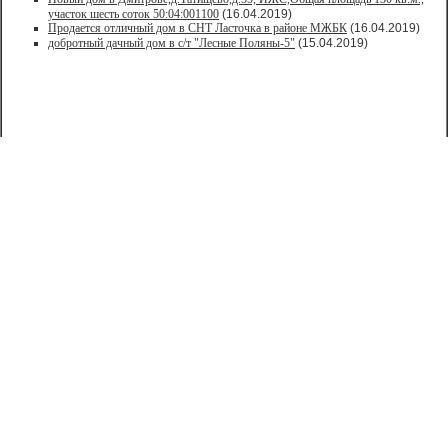
участок шесть соток 50:04:001100
(16.04.2019)
Продается отличный дом в СНТ Ласточка в районе МЖБК
(16.04.2019)
добротный дачный дом в с/т "Лесные Поляны-5"
(15.04.2019)