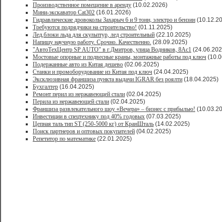
Производственное помещение в аренду
(10.02.2026)
Мини-экскаватор Cat302
(16.01.2026)
Гидравлические дровоколы Захарыч 6 и 9 тонн, электро и бензин
(10.12.2
Требуются подрядчики на строительство!
(01.11.2025)
Лед,блоки льда для скульптур, лед строительный
(22.10.2025)
Напишу научную работу. Срочно. Качественно.
(28.09.2025)
"АвтоТехЦентр SP AUTO" в г.Дмитров, улица Водников, 8Ас1
(24.06.202
Мостовые опорные и подвесные краны, монтажные работы под ключ
(10.0
Подержанные авто из Китая дешево
(02.06.2025)
Станки и промоборудование из Китая под ключ
(24.04.2025)
Эксклюзивная франшиза пункта выдачи IGRAR без роялти
(18.04.2025)
Бухгалтер
(16.04.2025)
Ремонт перил из нержавеющей стали
(02.04.2025)
Перила из нержавеющей стали
(02.04.2025)
Франшиза развлекательного шоу «Вечера» – бизнес с прибылью!
(10.03.2
Инвестиции в спецтехнику под 40% годовых
(07.03.2025)
Цепная таль тип ST (250-5000 кг) от КранШталь
(14.02.2025)
Поиск партнеров и оптовых покупателей
(04.02.2025)
Репетитор по математике
(22.01.2025)