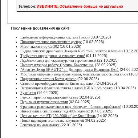
Телефон
:
ИЗВИНИТЕ, Объявление больше не актуально
Последние добавления на сайт:
Глобальная информационная система Риски
(30.07.2026)
Производственное помещение в аренду
(10.02.2026)
Мини-экскаватор Cat302
(16.01.2026)
Гидравлические дровоколы Захарыч 6 и 9 тонн, электро и бензин
(10.12.2
Требуются подрядчики на строительство!
(01.11.2025)
Лед,блоки льда для скульптур, лед строительный
(22.10.2025)
Напишу научную работу. Срочно. Качественно.
(28.09.2025)
"АвтоТехЦентр SP AUTO" в г.Дмитров, улица Водников, 8Ас1
(24.06.202
Мостовые опорные и подвесные краны, монтажные работы под ключ
(10.0
Подержанные авто из Китая дешево
(02.06.2025)
Станки и промоборудование из Китая под ключ
(24.04.2025)
Эксклюзивная франшиза пункта выдачи IGRAR без роялти
(18.04.2025)
Бухгалтер
(16.04.2025)
Ремонт перил из нержавеющей стали
(02.04.2025)
Перила из нержавеющей стали
(02.04.2025)
Франшиза развлекательного шоу «Вечера» – бизнес с прибылью!
(10.03.2
Инвестиции в спецтехнику под 40% годовых
(07.03.2025)
Цепная таль тип ST (250-5000 кг) от КранШталь
(14.02.2025)
Поиск партнеров и оптовых покупателей
(04.02.2025)
Репетитор по математике
(22.01.2025)