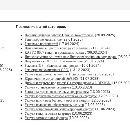
Последние в этой категории:
Напишу научную работу. Срочно. Качественно.
(28.09.2025)
Репетитор по математике
(22.01.2025)
Реклама с постоплатой
(17.04.2024)
025)
Приглашение в простой конструктор сайтов
(21.03.2024)
КАРГО 8657 выкуп и доставка из Китая .
(06.03.2024)
Японские машины и техника с Японских аукционов напрямую.
(05.03.
Подготовка к ОГЭ, ЕГЭ по математике
(21.01.2024)
5)
РекламаТОР - Взлети на пик продаж!
(16.01.2024)
6.2025)
Регистрация компании в ОАЭ.
(13.12.2023)
Услуги психолога, гипнолога. Психосоматика.
(23.07.2023)
Юридические услуги онлайн&#8205;
(11.07.2023)
Дизайн интерьера под ключ! От студии дизайна L DESIGN.
(15.06.202
Услуги установления сервитута
(13.06.2023)
Рента квартир с пожизненным содержанием
(13.06.2023)
Услуги юриста по выписке человека из квартиры
(12.06.2023)
025)
Услуги признания без вести отсутствующим
(12.06.2023)
Услуги наложения обеспечительных мер
(11.06.2023)
Услуги сопровождения купли-продажи квартир
(11.06.2023)
Услуги выкупа доли в квартире
(10.06.2023)
Услуги таможенного брокера
(10.06.2023)