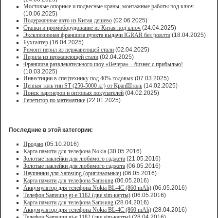
Мостовые опорные и подвесные краны, монтажные работы под ключ
(10.06.2025)
Подержанные авто из Китая дешево
(02.06.2025)
Станки и промоборудование из Китая под ключ
(24.04.2025)
Эксклюзивная франшиза пункта выдачи IGRAR без роялти
(18.04.2025)
Бухгалтер
(16.04.2025)
Ремонт перил из нержавеющей стали
(02.04.2025)
Перила из нержавеющей стали
(02.04.2025)
Франшиза развлекательного шоу «Вечера» – бизнес с прибылью!
(10.03.2025)
Инвестиции в спецтехнику под 40% годовых
(07.03.2025)
Цепная таль тип ST (250-5000 кг) от КранШталь
(14.02.2025)
Поиск партнеров и оптовых покупателей
(04.02.2025)
Репетитор по математике
(22.01.2025)
Последние в этой категории:
Продаю
(05.10.2016)
Карта памяти для телефона Nokia
(30.05.2016)
Золотые наклейки для любимого гаджета
(21.05.2016)
Золотые наклейки для любимого гаджета
(06.05.2016)
Наушники для Samsung (оригинальные)
(06.05.2016)
Карта памяти для телефона Samsung
(06.05.2016)
Аккумулятор для телефона Nokia BL-4C (860 mAh)
(06.05.2016)
Телефон Samsung gt-e 1182 (две sim-карты)
(06.05.2016)
Карта памяти для телефона Samsung
(28.04.2016)
Аккумулятор для телефона Nokia BL-4C (860 mAh)
(28.04.2016)
Телефон Samsung gt-e 1182 (две sim-карты)
(28.04.2016)