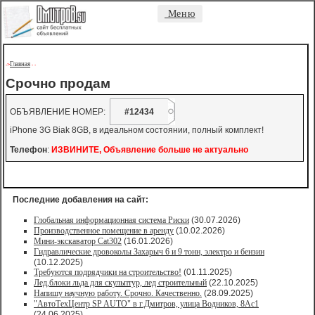
Меню
Главная
->
-
-
Срочно продам
ОБЪЯВЛЕНИЕ НОМЕР:
#12434
iPhone 3G Biak 8GB, в идеальном состоянии, полный комплект!
Телефон
:
ИЗВИНИТЕ, Объявление больше не актуально
Последние добавления на сайт:
Глобальная информационная система Риски
(30.07.2026)
Производственное помещение в аренду
(10.02.2026)
Мини-экскаватор Cat302
(16.01.2026)
Гидравлические дровоколы Захарыч 6 и 9 тонн, электро и бензин
(10.12.2025)
Требуются подрядчики на строительство!
(01.11.2025)
Лед,блоки льда для скульптур, лед строительный
(22.10.2025)
Напишу научную работу. Срочно. Качественно.
(28.09.2025)
"АвтоТехЦентр SP AUTO" в г.Дмитров, улица Водников, 8Ас1
(24.06.2025)