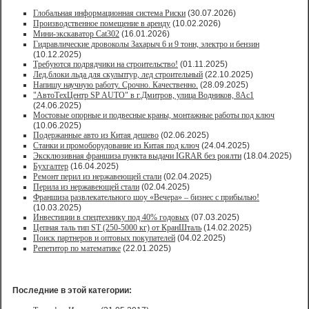
Глобальная информационная система Риски
(30.07.2026)
Производственное помещение в аренду
(10.02.2026)
Мини-экскаватор Cat302
(16.01.2026)
Гидравлические дровоколы Захарыч 6 и 9 тонн, электро и бензин
(10.12.2025)
Требуются подрядчики на строительство!
(01.11.2025)
Лед,блоки льда для скульптур, лед строительный
(22.10.2025)
Напишу научную работу. Срочно. Качественно.
(28.09.2025)
"АвтоТехЦентр SP AUTO" в г.Дмитров, улица Водников, 8Ас1
(24.06.2025)
Мостовые опорные и подвесные краны, монтажные работы под ключ
(10.06.2025)
Подержанные авто из Китая дешево
(02.06.2025)
Станки и промоборудование из Китая под ключ
(24.04.2025)
Эксклюзивная франшиза пункта выдачи IGRAR без роялти
(18.04.2025)
Бухгалтер
(16.04.2025)
Ремонт перил из нержавеющей стали
(02.04.2025)
Перила из нержавеющей стали
(02.04.2025)
Франшиза развлекательного шоу «Вечера» – бизнес с прибылью!
(10.03.2025)
Инвестиции в спецтехнику под 40% годовых
(07.03.2025)
Цепная таль тип ST (250-5000 кг) от КранШталь
(14.02.2025)
Поиск партнеров и оптовых покупателей
(04.02.2025)
Репетитор по математике
(22.01.2025)
Последние в этой категории: