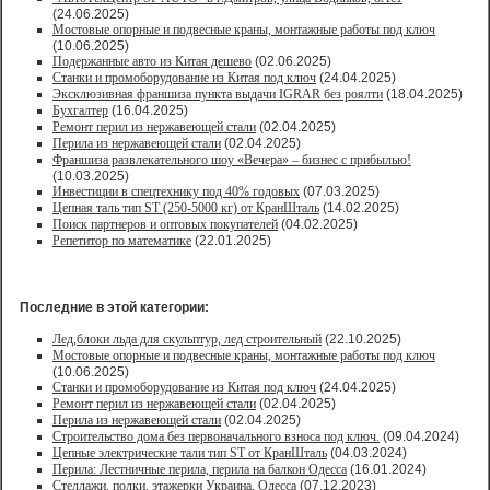
(24.06.2025)
Мостовые опорные и подвесные краны, монтажные работы под ключ
(10.06.2025)
Подержанные авто из Китая дешево
(02.06.2025)
Станки и промоборудование из Китая под ключ
(24.04.2025)
Эксклюзивная франшиза пункта выдачи IGRAR без роялти
(18.04.2025)
Бухгалтер
(16.04.2025)
Ремонт перил из нержавеющей стали
(02.04.2025)
Перила из нержавеющей стали
(02.04.2025)
Франшиза развлекательного шоу «Вечера» – бизнес с прибылью!
(10.03.2025)
Инвестиции в спецтехнику под 40% годовых
(07.03.2025)
Цепная таль тип ST (250-5000 кг) от КранШталь
(14.02.2025)
Поиск партнеров и оптовых покупателей
(04.02.2025)
Репетитор по математике
(22.01.2025)
Последние в этой категории:
Лед,блоки льда для скульптур, лед строительный
(22.10.2025)
Мостовые опорные и подвесные краны, монтажные работы под ключ
(10.06.2025)
Станки и промоборудование из Китая под ключ
(24.04.2025)
Ремонт перил из нержавеющей стали
(02.04.2025)
Перила из нержавеющей стали
(02.04.2025)
Строительство дома без первоначального взноса под ключ.
(09.04.2024)
Цепные электрические тали тип ST от КранШталь
(04.03.2024)
Перила: Лестничные перила, перила на балкон Одесса
(16.01.2024)
Стеллажи, полки, этажерки Украина, Одесса
(07.12.2023)