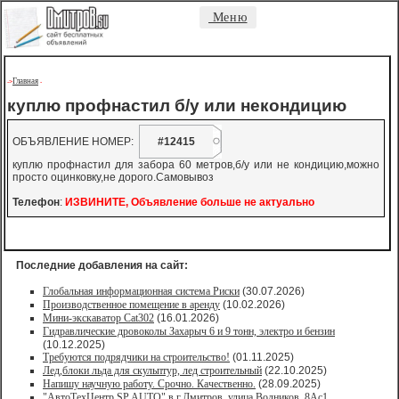
Меню
Главная
->
-
куплю профнастил б/у или некондицию
ОБЪЯВЛЕНИЕ НОМЕР:
#12415
куплю профнастил для забора 60 метров,б/у или не кондицию,можно
просто оцинковку,не дорого.Самовывоз
Телефон
:
ИЗВИНИТЕ, Объявление больше не актуально
Последние добавления на сайт:
Глобальная информационная система Риски
(30.07.2026)
Производственное помещение в аренду
(10.02.2026)
Мини-экскаватор Cat302
(16.01.2026)
Гидравлические дровоколы Захарыч 6 и 9 тонн, электро и бензин
(10.12.2025)
Требуются подрядчики на строительство!
(01.11.2025)
Лед,блоки льда для скульптур, лед строительный
(22.10.2025)
Напишу научную работу. Срочно. Качественно.
(28.09.2025)
"АвтоТехЦентр SP AUTO" в г.Дмитров, улица Водников, 8Ас1