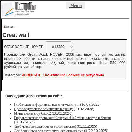
Меню
Главная
->
-
-
Great wall
ОБЪЯВЛЕНИЕ НОМЕР:
#12389
Продаю а/м Great WaLL HOVER, 2009 г.в., цвет черный металлик,
пробег 23 000 км, состояние отличное, стеклоподъемники, штатная
аудиосистема, подогрев сидений, климатконтроль. Цена 550 000
рублей, разумный торг
Телефон
:
ИЗВИНИТЕ, Объявление больше не актуально
Последние добавления на сайт:
Глобальная информационная система Риски
(30.07.2026)
Производственное помещение в аренду
(10.02.2026)
Мини-экскаватор Cat302
(16.01.2026)
Гидравлические дровоколы Захарыч 6 и 9 тонн, электро и бензин
(10.12.2025)
Требуются подрядчики на строительство!
(01.11.2025)
Лед,блоки льда для скульптур, лед строительный
(22.10.2025)