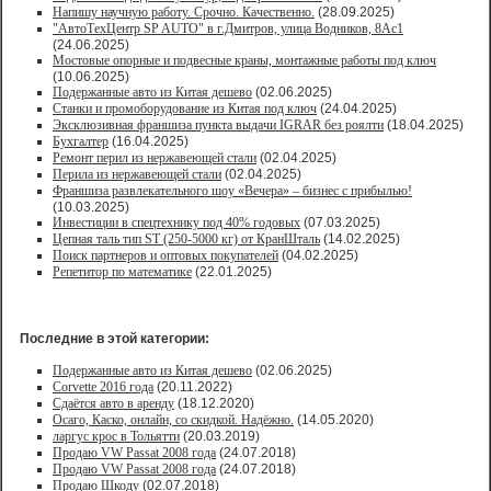
Напишу научную работу. Срочно. Качественно.
(28.09.2025)
"АвтоТехЦентр SP AUTO" в г.Дмитров, улица Водников, 8Ас1
(24.06.2025)
Мостовые опорные и подвесные краны, монтажные работы под ключ
(10.06.2025)
Подержанные авто из Китая дешево
(02.06.2025)
Станки и промоборудование из Китая под ключ
(24.04.2025)
Эксклюзивная франшиза пункта выдачи IGRAR без роялти
(18.04.2025)
Бухгалтер
(16.04.2025)
Ремонт перил из нержавеющей стали
(02.04.2025)
Перила из нержавеющей стали
(02.04.2025)
Франшиза развлекательного шоу «Вечера» – бизнес с прибылью!
(10.03.2025)
Инвестиции в спецтехнику под 40% годовых
(07.03.2025)
Цепная таль тип ST (250-5000 кг) от КранШталь
(14.02.2025)
Поиск партнеров и оптовых покупателей
(04.02.2025)
Репетитор по математике
(22.01.2025)
Последние в этой категории:
Подержанные авто из Китая дешево
(02.06.2025)
Corvette 2016 года
(20.11.2022)
Сдаётся авто в аренду
(18.12.2020)
Осаго, Каско, онлайн, со скидкой. Надёжно.
(14.05.2020)
ларгус крос в Тольятти
(20.03.2019)
Продаю VW Passat 2008 года
(24.07.2018)
Продаю VW Passat 2008 года
(24.07.2018)
Продаю Шкоду
(02.07.2018)