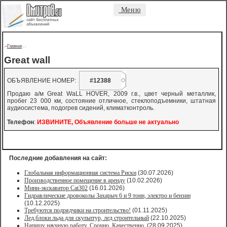
Меню
Главная
->
-
-
Great wall
ОБЪЯВЛЕНИЕ НОМЕР:
#12388
Продаю а/м Great WaLL HOVER, 2009 г.в., цвет черный металлик,
пробег 23 000 км, состояние отличное, стеклоподъемники, штатная
аудиосистема, подогрев сидений, климатконтроль.
Телефон
:
ИЗВИНИТЕ, Объявление больше не актуально
Последние добавления на сайт:
Глобальная информационная система Риски
(30.07.2026)
Производственное помещение в аренду
(10.02.2026)
Мини-экскаватор Cat302
(16.01.2026)
Гидравлические дровоколы Захарыч 6 и 9 тонн, электро и бензин
(10.12.2025)
Требуются подрядчики на строительство!
(01.11.2025)
Лед,блоки льда для скульптур, лед строительный
(22.10.2025)
Напишу научную работу. Срочно. Качественно.
(28.09.2025)