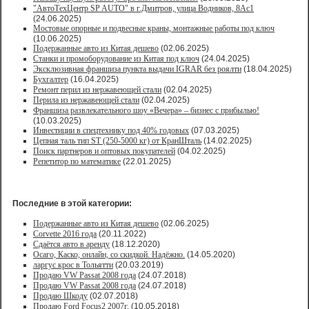
"АвтоТехЦентр SP AUTO" в г.Дмитров, улица Водников, 8Ас1
(24.06.2025)
Мостовые опорные и подвесные краны, монтажные работы под ключ
(10.06.2025)
Подержанные авто из Китая дешево
(02.06.2025)
Станки и промоборудование из Китая под ключ
(24.04.2025)
Эксклюзивная франшиза пункта выдачи IGRAR без роялти
(18.04.2025)
Бухгалтер
(16.04.2025)
Ремонт перил из нержавеющей стали
(02.04.2025)
Перила из нержавеющей стали
(02.04.2025)
Франшиза развлекательного шоу «Вечера» – бизнес с прибылью!
(10.03.2025)
Инвестиции в спецтехнику под 40% годовых
(07.03.2025)
Цепная таль тип ST (250-5000 кг) от КранШталь
(14.02.2025)
Поиск партнеров и оптовых покупателей
(04.02.2025)
Репетитор по математике
(22.01.2025)
Последние в этой категории:
Подержанные авто из Китая дешево
(02.06.2025)
Corvette 2016 года
(20.11.2022)
Сдаётся авто в аренду
(18.12.2020)
Осаго, Каско, онлайн, со скидкой. Надёжно.
(14.05.2020)
ларгус крос в Тольятти
(20.03.2019)
Продаю VW Passat 2008 года
(24.07.2018)
Продаю VW Passat 2008 года
(24.07.2018)
Продаю Шкоду
(02.07.2018)
Продаю Ford Focus2 2007г.
(10.05.2018)