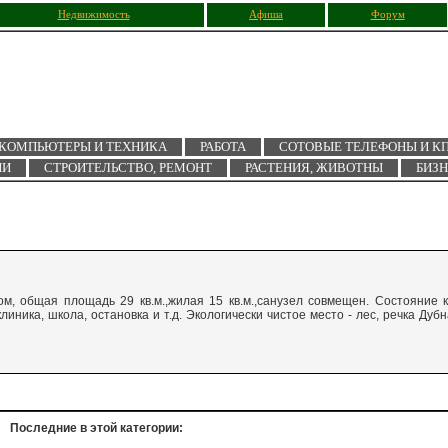
Недвижимость
Афиша
Форум
КОМПЬЮТЕРЫ И ТЕХНИКА
РАБОТА
СОТОВЫЕ ТЕЛЕФОНЫ И К
ИИ
СТРОИТЕЛЬСТВО, РЕМОНТ
РАСТЕНИЯ, ЖИВОТНЫ
БИЗ
ом, общая площадь 29 кв.м.,жилая 15 кв.м.,санузел совмещен. Состояние к
иника, школа, остановка и т.д. Экологически чистое место - лес, речка Дубн
Последние в этой категории: