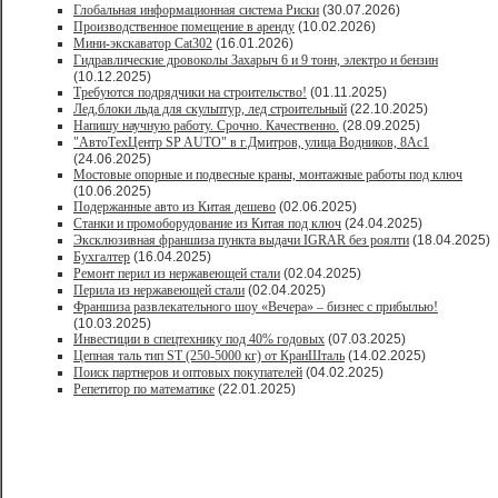
Глобальная информационная система Риски
(30.07.2026)
Производственное помещение в аренду
(10.02.2026)
Мини-экскаватор Cat302
(16.01.2026)
Гидравлические дровоколы Захарыч 6 и 9 тонн, электро и бензин
(10.12.2025)
Требуются подрядчики на строительство!
(01.11.2025)
Лед,блоки льда для скульптур, лед строительный
(22.10.2025)
Напишу научную работу. Срочно. Качественно.
(28.09.2025)
"АвтоТехЦентр SP AUTO" в г.Дмитров, улица Водников, 8Ас1
(24.06.2025)
Мостовые опорные и подвесные краны, монтажные работы под ключ
(10.06.2025)
Подержанные авто из Китая дешево
(02.06.2025)
Станки и промоборудование из Китая под ключ
(24.04.2025)
Эксклюзивная франшиза пункта выдачи IGRAR без роялти
(18.04.2025)
Бухгалтер
(16.04.2025)
Ремонт перил из нержавеющей стали
(02.04.2025)
Перила из нержавеющей стали
(02.04.2025)
Франшиза развлекательного шоу «Вечера» – бизнес с прибылью!
(10.03.2025)
Инвестиции в спецтехнику под 40% годовых
(07.03.2025)
Цепная таль тип ST (250-5000 кг) от КранШталь
(14.02.2025)
Поиск партнеров и оптовых покупателей
(04.02.2025)
Репетитор по математике
(22.01.2025)