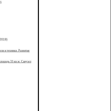
)
2019)
ели и техники. Развитая
лощадь 33 кв.м. Санузел