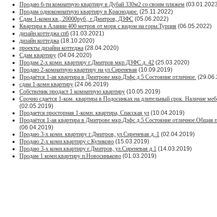
Продаю 6-ти комнатную квартиру в Дубай 330м2 со своим пляжем
(03.01.2023
Продам однокомнатную квартиру в Краснодаре.
(25.11.2022)
Сдам 1-комн.кв., 20000руб., г.Дмитров, ДЗФС
(05.06.2022)
Квартира в Алании 400 метров от моря с видом на горы.Турция
(06.05.2022)
дизайн коттеджа спб
(31.03.2021)
дизайн коттеджа
(18.10.2020)
проекты дизайна коттеджа
(28.04.2020)
Сдам квартиру
(04.04.2020)
Продам 2-х комн. квартиру г.Дмитров мкр.ДЗФС д. 42
(25.03.2020)
Продаю 2-комнатную квартиру на ул.Сиреневая
(10.09.2019)
Продаётся 1-ая квартира в Дмитрове мкр.Дзфс д.5 Состояние отличное.
(29.06.
сдам 1-комн квартиру
(24.06.2019)
Собственик продаст 1 комнатную квартиру
(10.05.2019)
Срочно сдается 1-ком. квартира в Подосинках на длительный срок. Наличие меб
(02.05.2019)
Продается просторная 1-комн. квартира, Спасская ул
(10.04.2019)
Продаётся 1-ая квартира в Дмитрове мкр.Дзфс д.5 Состояние отличное.Общая п
(06.04.2019)
Продаю 3-х комн. квартиру г.Дмитров, ул.Сиреневая д. 1
(02.04.2019)
Продаю 2-х комн.квартиру с.Куликово
(15.03.2019)
Продаю 3-х комн.квартиру г.Дмитров, ул.Сиреневая д.1
(14.03.2019)
Продам 1 комн.квартиру п.Новосиньково
(01.03.2019)