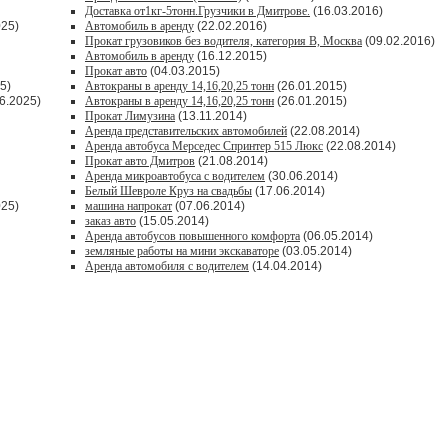
Доставка от1кг-5тонн.Грузчики в Дмитрове.
(16.03.2016)
025)
Автомобиль в аренду
(22.02.2016)
Прокат грузовиков без водителя, категория В, Москва
(09.02.2016)
Автомобиль в аренду
(16.12.2015)
Прокат авто
(04.03.2015)
5)
Автокраны в аренду 14,16,20,25 тонн
(26.01.2015)
6.2025)
Автокраны в аренду 14,16,20,25 тонн
(26.01.2015)
Прокат Лимузина
(13.11.2014)
Аренда представительских автомобилей
(22.08.2014)
Аренда автобуса Мерседес Спринтер 515 Люкс
(22.08.2014)
Прокат авто Дмитров
(21.08.2014)
Аренда микроавтобуса с водителем
(30.06.2014)
Белый Шевроле Круз на свадьбы
(17.06.2014)
025)
машина напрокат
(07.06.2014)
заказ авто
(15.05.2014)
Аренда автобусов повышенного комфорта
(06.05.2014)
земляные работы на мини экскаваторе
(03.05.2014)
Аренда автомобиля с водителем
(14.04.2014)