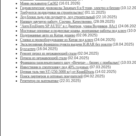
Мини-экскаватор Cat302
(16.01.2026)
Гидравлические дровоколы Захарыч 6 и 9 тонн, электро и бензин
(10.12.2
Требуются подрядчики на строительство!
(01.11.2025)
Лед,блоки льда для скульптур, лед строительный
(22.10.2025)
Напишу научную работу. Срочно. Качественно.
(28.09.2025)
"АвтоТехЦентр SP AUTO" в г.Дмитров, улица Водников, 8Ас1
(24.06.202
Мостовые опорные и подвесные краны, монтажные работы под ключ
(10.0
Подержанные авто из Китая дешево
(02.06.2025)
Станки и промоборудование из Китая под ключ
(24.04.2025)
Эксклюзивная франшиза пункта выдачи IGRAR без роялти
(18.04.2025)
Бухгалтер
(16.04.2025)
Ремонт перил из нержавеющей стали
(02.04.2025)
Перила из нержавеющей стали
(02.04.2025)
Франшиза развлекательного шоу «Вечера» – бизнес с прибылью!
(10.03.2
Инвестиции в спецтехнику под 40% годовых
(07.03.2025)
Цепная таль тип ST (250-5000 кг) от КранШталь
(14.02.2025)
Поиск партнеров и оптовых покупателей
(04.02.2025)
Репетитор по математике
(22.01.2025)