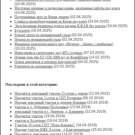
(24.06.2025)
Мостовые опорные и подвесные краны, монтажные работы под ключ
(10.06.2025)
Подержанные авто из Китая дешево
(02.06.2025)
Станки и промоборудование из Китая под ключ
(24.04.2025)
Эксклюзивная франшиза пункта выдачи IGRAR без роялти
(18.04.2025)
Бухгалтер
(16.04.2025)
Ремонт перил из нержавеющей стали
(02.04.2025)
Перила из нержавеющей стали
(02.04.2025)
Франшиза развлекательного шоу «Вечера» – бизнес с прибылью!
(10.03.2025)
Инвестиции в спецтехнику под 40% годовых
(07.03.2025)
Цепная таль тип ST (250-5000 кг) от КранШталь
(14.02.2025)
Поиск партнеров и оптовых покупателей
(04.02.2025)
Репетитор по математике
(22.01.2025)
Последние в этой категории:
Продаётся земельный участок 15 соток с домом
(12.04.2022)
Продается участок 5 соток в СНТ Роднички
(06.10.2019)
Продам земельный участок в деревне Новинки
(23.04.2019)
участок в д. Дубровки (Подосинки)
(23.04.2019)
земельный участок в г. Дмитров, д. Ближнево
(22.04.2019)
Продается участок
(19.04.2019)
участок в Ассаурово
(19.04.2019)
Участок 10 соток СНТ "Ново-Карцево"
(18.04.2019)
Продам участок ИЖС 8 соток , д.Благовещенское
(25.02.2019)
Продаются земельные участки
(16.02.2019)