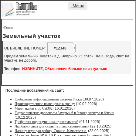
Меню
Главная
->
-
-
Земельный участок
ОБЪЯВЛЕНИЕ НОМЕР:
#12348
Продам земельный участок в д. Чеприно 25 соток ПМЖ, вода, свет на
участке. не дорого.
Телефон
:
ИЗВИНИТЕ, Объявление больше не актуально
Последние добавления на сайт:
Глобальная информационная система Риски
(30.07.2026)
Производственное помещение в аренду
(10.02.2026)
Мини-экскаватор Cat302
(16.01.2026)
Гидравлические дровоколы Захарыч 6 и 9 тонн, электро и бензин
(10.12.2025)
Требуются подрядчики на строительство!
(01.11.2025)
Лед,блоки льда для скульптур, лед строительный
(22.10.2025)
Напишу научную работу. Срочно. Качественно.
(28.09.2025)
"АвтоТехЦентр SP AUTO" в г.Дмитров, улица Водников, 8Ас1