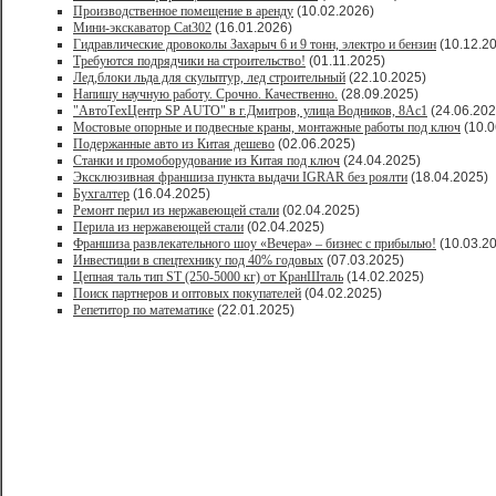
Производственное помещение в аренду
(10.02.2026)
Мини-экскаватор Cat302
(16.01.2026)
Гидравлические дровоколы Захарыч 6 и 9 тонн, электро и бензин
(10.12.2
Требуются подрядчики на строительство!
(01.11.2025)
Лед,блоки льда для скульптур, лед строительный
(22.10.2025)
Напишу научную работу. Срочно. Качественно.
(28.09.2025)
"АвтоТехЦентр SP AUTO" в г.Дмитров, улица Водников, 8Ас1
(24.06.202
Мостовые опорные и подвесные краны, монтажные работы под ключ
(10.0
Подержанные авто из Китая дешево
(02.06.2025)
Станки и промоборудование из Китая под ключ
(24.04.2025)
Эксклюзивная франшиза пункта выдачи IGRAR без роялти
(18.04.2025)
Бухгалтер
(16.04.2025)
Ремонт перил из нержавеющей стали
(02.04.2025)
Перила из нержавеющей стали
(02.04.2025)
Франшиза развлекательного шоу «Вечера» – бизнес с прибылью!
(10.03.2
Инвестиции в спецтехнику под 40% годовых
(07.03.2025)
Цепная таль тип ST (250-5000 кг) от КранШталь
(14.02.2025)
Поиск партнеров и оптовых покупателей
(04.02.2025)
Репетитор по математике
(22.01.2025)