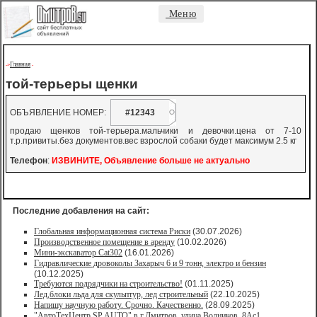
Меню
Главная
->
-
той-терьеры щенки
ОБЪЯВЛЕНИЕ НОМЕР:
#12343
продаю щенков той-терьера.мальчики и девочки.цена от 7-10
т.р.привиты.без документов.вес взрослой собаки будет максимум 2.5 кг
Телефон
:
ИЗВИНИТЕ, Объявление больше не актуально
Последние добавления на сайт:
Глобальная информационная система Риски
(30.07.2026)
Производственное помещение в аренду
(10.02.2026)
Мини-экскаватор Cat302
(16.01.2026)
Гидравлические дровоколы Захарыч 6 и 9 тонн, электро и бензин
(10.12.2025)
Требуются подрядчики на строительство!
(01.11.2025)
Лед,блоки льда для скульптур, лед строительный
(22.10.2025)
Напишу научную работу. Срочно. Качественно.
(28.09.2025)
"АвтоТехЦентр SP AUTO" в г.Дмитров, улица Водников, 8Ас1