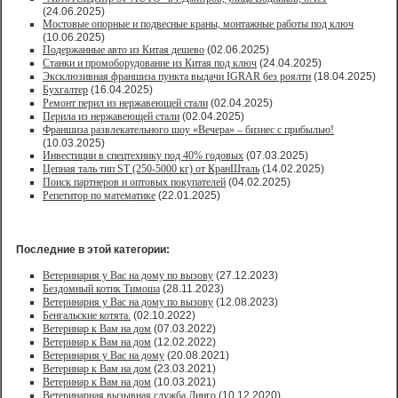
(24.06.2025)
Мостовые опорные и подвесные краны, монтажные работы под ключ
(10.06.2025)
Подержанные авто из Китая дешево
(02.06.2025)
Станки и промоборудование из Китая под ключ
(24.04.2025)
Эксклюзивная франшиза пункта выдачи IGRAR без роялти
(18.04.2025)
Бухгалтер
(16.04.2025)
Ремонт перил из нержавеющей стали
(02.04.2025)
Перила из нержавеющей стали
(02.04.2025)
Франшиза развлекательного шоу «Вечера» – бизнес с прибылью!
(10.03.2025)
Инвестиции в спецтехнику под 40% годовых
(07.03.2025)
Цепная таль тип ST (250-5000 кг) от КранШталь
(14.02.2025)
Поиск партнеров и оптовых покупателей
(04.02.2025)
Репетитор по математике
(22.01.2025)
Последние в этой категории:
Ветеринария у Вас на дому по вызову
(27.12.2023)
Бездомный котик Тимоша
(28.11.2023)
Ветеринария у Вас на дому по вызову
(12.08.2023)
Бенгальские котята.
(02.10.2022)
Ветеринар к Вам на дом
(07.03.2022)
Ветеринар к Вам на дом
(12.02.2022)
Ветеринария у Вас на дому
(20.08.2021)
Ветеринар к Вам на дом
(23.03.2021)
Ветеринар к Вам на дом
(10.03.2021)
Ветеринарная вызывная служба Динго
(10.12.2020)