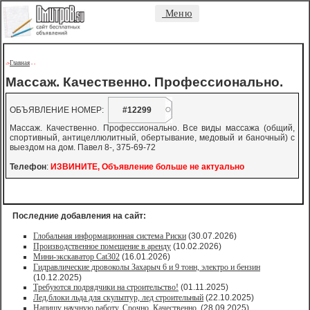
Меню
Главная
->
-
-
Массаж. Качественно. Профессионально.
ОБЪЯВЛЕНИЕ НОМЕР:
#12299
Массаж. Качественно. Профессионально. Все виды массажа (общий,
спортивный, антицеллюлитный, обертывание, медовый и баночный) с
выездом на дом. Павел 8-, 375-69-72
Телефон
:
ИЗВИНИТЕ, Объявление больше не актуально
Последние добавления на сайт:
Глобальная информационная система Риски
(30.07.2026)
Производственное помещение в аренду
(10.02.2026)
Мини-экскаватор Cat302
(16.01.2026)
Гидравлические дровоколы Захарыч 6 и 9 тонн, электро и бензин
(10.12.2025)
Требуются подрядчики на строительство!
(01.11.2025)
Лед,блоки льда для скульптур, лед строительный
(22.10.2025)
Напишу научную работу. Срочно. Качественно.
(28.09.2025)