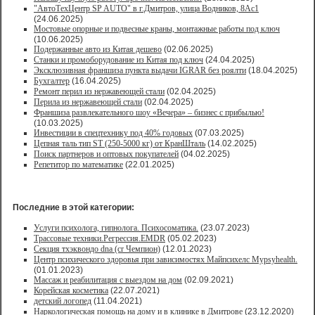
"АвтоТехЦентр SP AUTO" в г.Дмитров, улица Водников, 8Ас1
(24.06.2025)
Мостовые опорные и подвесные краны, монтажные работы под ключ
(10.06.2025)
Подержанные авто из Китая дешево
(02.06.2025)
Станки и промоборудование из Китая под ключ
(24.04.2025)
Эксклюзивная франшиза пункта выдачи IGRAR без роялти
(18.04.2025)
Бухгалтер
(16.04.2025)
Ремонт перил из нержавеющей стали
(02.04.2025)
Перила из нержавеющей стали
(02.04.2025)
Франшиза развлекательного шоу «Вечера» – бизнес с прибылью!
(10.03.2025)
Инвестиции в спецтехнику под 40% годовых
(07.03.2025)
Цепная таль тип ST (250-5000 кг) от КранШталь
(14.02.2025)
Поиск партнеров и оптовых покупателей
(04.02.2025)
Репетитор по математике
(22.01.2025)
Последние в этой категории:
Услуги психолога, гипнолога. Психосоматика.
(23.07.2023)
Трассовые техники.Регрессия.EMDR
(05.02.2023)
Секция тхэквондо dna (cr Чемпион)
(12.01.2023)
Центр психического здоровья при зависимостях Майпсихелс Mypsyhealth.
(01.01.2023)
Массаж и реабилитация с выездом на дом
(02.09.2021)
Корейская косметика
(22.07.2021)
детский логопед
(11.04.2021)
Наркологическая помощь на дому и в клинике в Дмитрове
(23.12.2020)